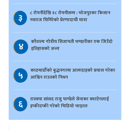
८ रोपनीदेखि १८ रोपनीसम्म : भोजपुरका किसान
३
नवराज घिमिरेको प्रेरणादायी यात्रा
काैशल्य गोत्रीय सिजापती भण्डारीका एक जिउँदो
४
इतिहासको अन्त्य
काठमाडौँको बुद्धनगरमा आत्मदाहको प्रयास गरेका
५
आश्विन राउतको निधन
रास्वपा सांसद राजु पाण्डेले सेनाका क्याप्टेनलाई
६
हप्कीदप्की गरेको भिडियो भाइरल