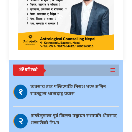
धेरै पढिएको
व्यवसाय टाट पल्टिएपछि निराश भएर अश्विन
१
राउतद्वारा आत्मदाह प्रयास
ताप्लेजुङका पूर्व जिल्ला पञ्चायत सभापति श्रीप्रसाद
२
भण्डारीको निधन