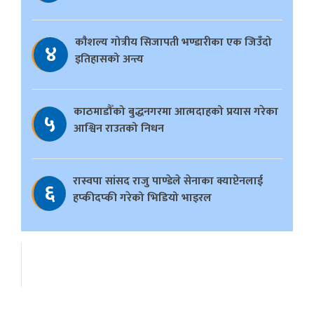
काैशल्य गोत्रीय सिजापती भण्डारीका एक जिउँदो
४
इतिहासको अन्त्य
काठमाडौँको बुद्धनगरमा आत्मदाहको प्रयास गरेका
५
आश्विन राउतको निधन
रास्वपा सांसद राजु पाण्डेले सेनाका क्याप्टेनलाई
६
हप्कीदप्की गरेको भिडियो भाइरल