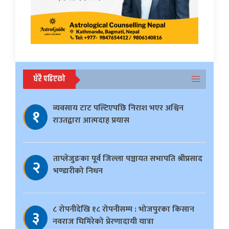
धेरै पढिएको
व्यवसाय टाट पल्टिएपछि निराश भएर अश्विन
१
राउतद्वारा आत्मदाह प्रयास
ताप्लेजुङका पूर्व जिल्ला पञ्चायत सभापति श्रीप्रसाद
२
भण्डारीको निधन
८ रोपनीदेखि १८ रोपनीसम्म : भोजपुरका किसान
३
नवराज घिमिरेको प्रेरणादायी यात्रा