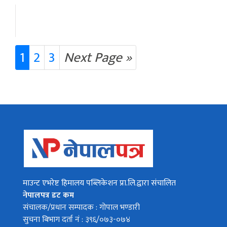
1
2
3
Next Page »
माउन्ट एभरेष्ट हिमालय पब्लिकेशन प्रा.लि.द्वारा संचालित
नेपालपत्र डट कम
संचालक/प्रधान सम्पादक : गोपाल भण्डारी
सुचना बिभाग दर्ता नं : ३९६/०७३-०७४