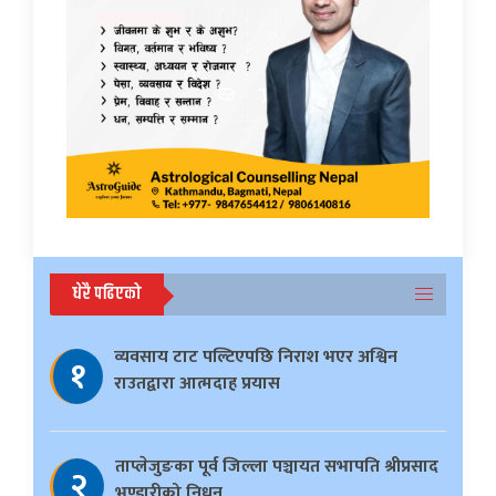
धेरै पढिएको
व्यवसाय टाट पल्टिएपछि निराश भएर अश्विन
१
राउतद्वारा आत्मदाह प्रयास
ताप्लेजुङका पूर्व जिल्ला पञ्चायत सभापति श्रीप्रसाद
२
भण्डारीको निधन