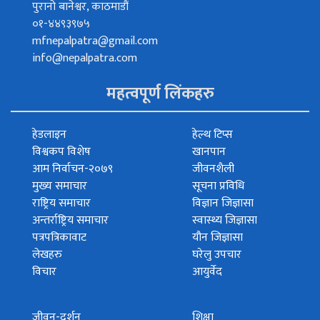
पुरानो बानेश्वर, काठमाडौं
०१-४४९३९७५
mfnepalpatra@gmail.com
info@nepalpatra.com
महत्वपूर्ण लिंकहरु
हेडलाइन
हेल्थ टिप्स
विश्वकप विशेष
खानपान
आम निर्वाचन-२०७९
जीवनशैली
मुख्य समाचार
सूचना प्रविधि
राष्ट्रिय समाचार
विज्ञान जिज्ञासा
अन्तर्राष्ट्रिय समाचार
स्वास्थ्य जिज्ञासा
पत्रपत्रिकावाट
यौन जिज्ञासा
लेखहरु
घरेलु उपचार
विचार
आयुर्वेद
जीवन-दर्शन
शिक्षा