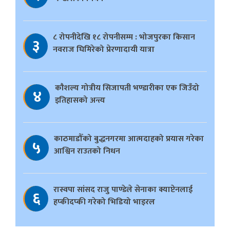
८ रोपनीदेखि १८ रोपनीसम्म : भोजपुरका किसान
३
नवराज घिमिरेको प्रेरणादायी यात्रा
काैशल्य गोत्रीय सिजापती भण्डारीका एक जिउँदो
४
इतिहासको अन्त्य
काठमाडौँको बुद्धनगरमा आत्मदाहको प्रयास गरेका
५
आश्विन राउतको निधन
रास्वपा सांसद राजु पाण्डेले सेनाका क्याप्टेनलाई
६
हप्कीदप्की गरेको भिडियो भाइरल