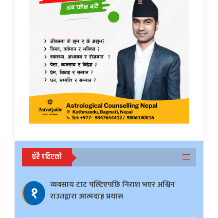
धेरै पढिएको
व्यवसाय टाट पल्टिएपछि निराश भएर अश्विन
१
राउतद्वारा आत्मदाह प्रयास