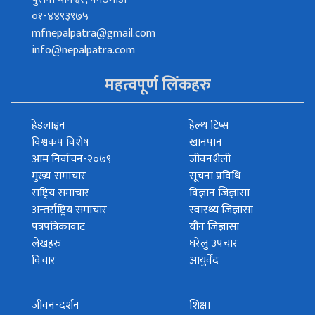
०१-४४९३९७५
mfnepalpatra@gmail.com
info@nepalpatra.com
महत्वपूर्ण लिंकहरु
हेडलाइन
हेल्थ टिप्स
विश्वकप विशेष
खानपान
आम निर्वाचन-२०७९
जीवनशैली
मुख्य समाचार
सूचना प्रविधि
राष्ट्रिय समाचार
विज्ञान जिज्ञासा
अन्तर्राष्ट्रिय समाचार
स्वास्थ्य जिज्ञासा
पत्रपत्रिकावाट
यौन जिज्ञासा
लेखहरु
घरेलु उपचार
विचार
आयुर्वेद
जीवन-दर्शन
शिक्षा