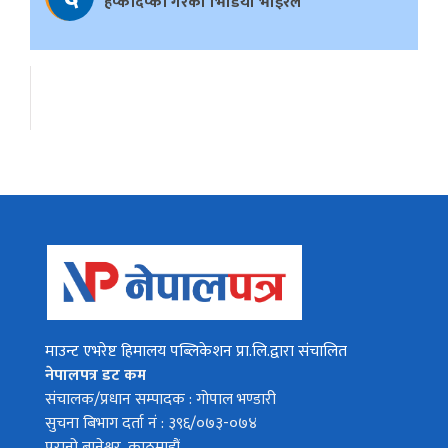
हप्कीदप्की गरेको भिडियो भाइरल
माउन्ट एभरेष्ट हिमालय पब्लिकेशन प्रा.लि.द्वारा संचालित
नेपालपत्र डट कम
संचालक/प्रधान सम्पादक : गोपाल भण्डारी
सुचना बिभाग दर्ता नं : ३९६/०७३-०७४
पुरानो बानेश्वर, काठमाडौं