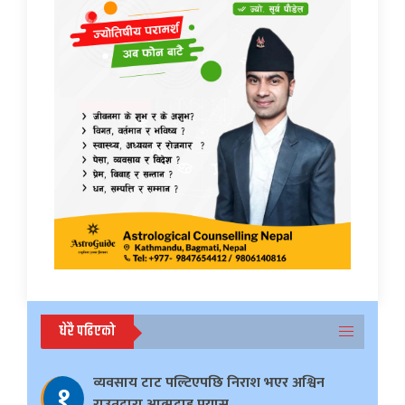
धेरै पढिएको
व्यवसाय टाट पल्टिएपछि निराश भएर अश्विन
१
राउतद्वारा आत्मदाह प्रयास