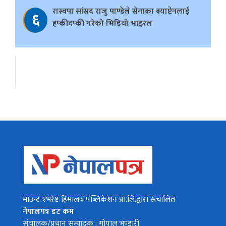
रास्वपा सांसद राजु पाण्डेले सेनाका क्याप्टेनलाई
६
हप्कीदप्की गरेको भिडियो भाइरल
माउन्ट एभरेष्ट हिमालय पब्लिकेशन प्रा.लि.द्वारा संचालित
नेपालपत्र डट कम
संचालक/प्रधान सम्पादक : गोपाल भण्डारी