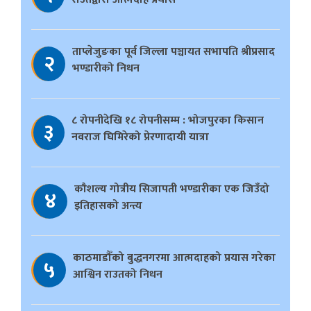
ताप्लेजुङका पूर्व जिल्ला पञ्चायत सभापति श्रीप्रसाद
२
भण्डारीको निधन
८ रोपनीदेखि १८ रोपनीसम्म : भोजपुरका किसान
३
नवराज घिमिरेको प्रेरणादायी यात्रा
काैशल्य गोत्रीय सिजापती भण्डारीका एक जिउँदो
४
इतिहासको अन्त्य
काठमाडौँको बुद्धनगरमा आत्मदाहको प्रयास गरेका
५
आश्विन राउतको निधन