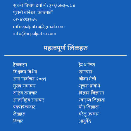
सुचना बिभाग दर्ता नं : ३९६/०७३-०७४
पुरानो बानेश्वर, काठमाडौं
०१-४४९३९७५
mfnepalpatra@gmail.com
info@nepalpatra.com
महत्वपूर्ण लिंकहरु
हेडलाइन
हेल्थ टिप्स
विश्वकप विशेष
खानपान
आम निर्वाचन-२०७९
जीवनशैली
मुख्य समाचार
सूचना प्रविधि
राष्ट्रिय समाचार
विज्ञान जिज्ञासा
अन्तर्राष्ट्रिय समाचार
स्वास्थ्य जिज्ञासा
पत्रपत्रिकावाट
यौन जिज्ञासा
लेखहरु
घरेलु उपचार
विचार
आयुर्वेद