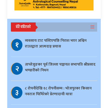
धेरै पढिएको
व्यवसाय टाट पल्टिएपछि निराश भएर अश्विन
१
राउतद्वारा आत्मदाह प्रयास
ताप्लेजुङका पूर्व जिल्ला पञ्चायत सभापति श्रीप्रसाद
२
भण्डारीको निधन
८ रोपनीदेखि १८ रोपनीसम्म : भोजपुरका किसान
३
नवराज घिमिरेको प्रेरणादायी यात्रा