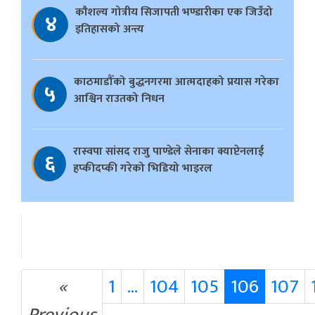
काैशल्य गोत्रीय सिजापती भण्डारीका एक जिउँदो
४
इतिहासको अन्त्य
काठमाडौँको बुद्धनगरमा आत्मदाहको प्रयास गरेका
५
आश्विन राउतको निधन
रास्वपा सांसद राजु पाण्डेले सेनाका क्याप्टेनलाई
६
हप्कीदप्की गरेको भिडियो भाइरल
«
1
…
104
105
106
107
Previous