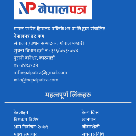
माउन्ट एभरेष्ट हिमालय पब्लिकेशन प्रा.लि.द्वारा संचालित
नेपालपत्र डट कम
संचालक/प्रधान सम्पादक : गोपाल भण्डारी
सुचना बिभाग दर्ता नं : ३९६/०७३-०७४
पुरानो बानेश्वर, काठमाडौं
०१-४४९३९७५
mfnepalpatra@gmail.com
info@nepalpatra.com
महत्वपूर्ण लिंकहरु
हेडलाइन
हेल्थ टिप्स
विश्वकप विशेष
खानपान
आम निर्वाचन-२०७९
जीवनशैली
मुख्य समाचार
सूचना प्रविधि