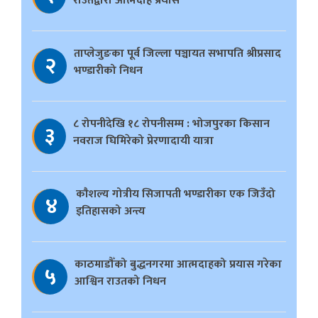
राउतद्वारा आत्मदाह प्रयास
ताप्लेजुङका पूर्व जिल्ला पञ्चायत सभापति श्रीप्रसाद
२
भण्डारीको निधन
८ रोपनीदेखि १८ रोपनीसम्म : भोजपुरका किसान
३
नवराज घिमिरेको प्रेरणादायी यात्रा
काैशल्य गोत्रीय सिजापती भण्डारीका एक जिउँदो
४
इतिहासको अन्त्य
काठमाडौँको बुद्धनगरमा आत्मदाहको प्रयास गरेका
५
आश्विन राउतको निधन