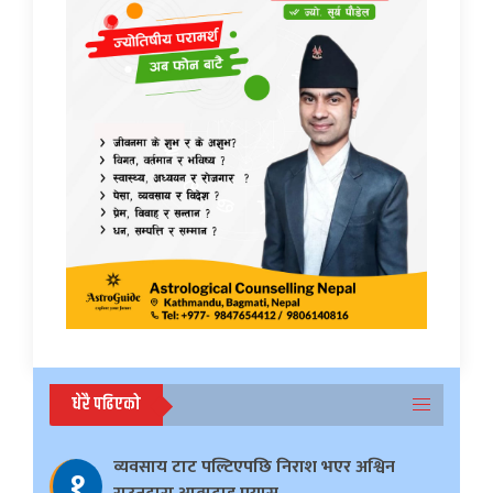
धेरै पढिएको
व्यवसाय टाट पल्टिएपछि निराश भएर अश्विन
१