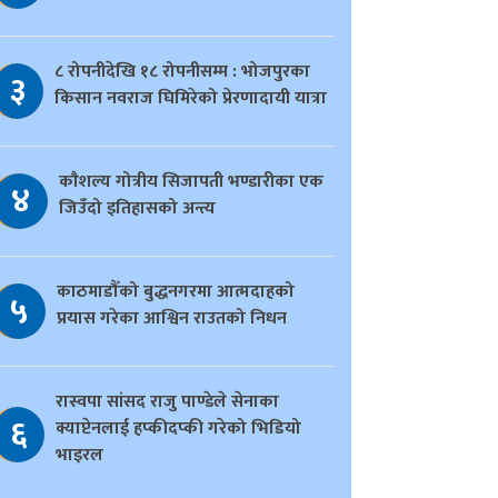
८ रोपनीदेखि १८ रोपनीसम्म : भोजपुरका
३
किसान नवराज घिमिरेको प्रेरणादायी यात्रा
काैशल्य गोत्रीय सिजापती भण्डारीका एक
४
जिउँदो इतिहासको अन्त्य
काठमाडौँको बुद्धनगरमा आत्मदाहको
५
प्रयास गरेका आश्विन राउतको निधन
रास्वपा सांसद राजु पाण्डेले सेनाका
६
क्याप्टेनलाई हप्कीदप्की गरेको भिडियो
भाइरल