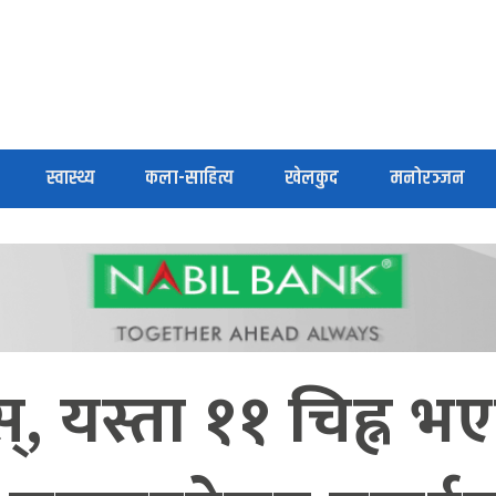
स्वास्थ्य
कला-साहित्य
खेलकुद
मनोरञ्जन
स्, यस्ता ११ चिह्न 