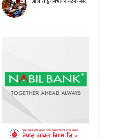
आज राष्ट्रियसभाको बैठक बस्दै