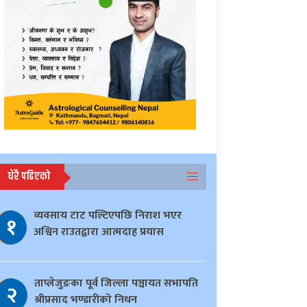
धेरै पढिएको
व्यवसाय टाट पल्टिएपछि निराश भएर
१
अश्विन राउतद्वारा आत्मदाह प्रयास
ताप्लेजुङका पूर्व जिल्ला पञ्चायत सभापति
२
श्रीप्रसाद भण्डारीको निधन