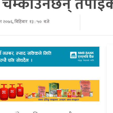
दा चम्काउनेछन् तपाईक
विन २०७६, बिहिबार १३ : ५० बजे