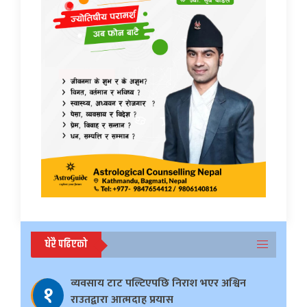
धेरै पढिएको
व्यवसाय टाट पल्टिएपछि निराश भएर अश्विन
१
राउतद्वारा आत्मदाह प्रयास