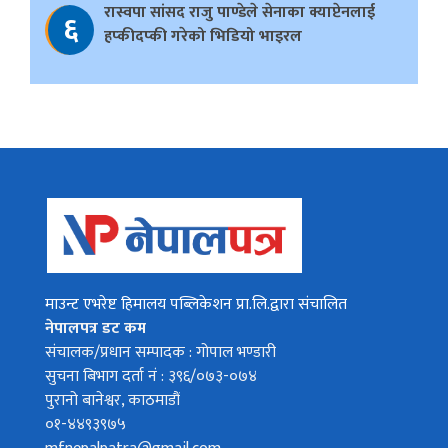
रास्वपा सांसद राजु पाण्डेले सेनाका क्याप्टेनलाई
६
हप्कीदप्की गरेको भिडियो भाइरल
माउन्ट एभरेष्ट हिमालय पब्लिकेशन प्रा.लि.द्वारा संचालित
नेपालपत्र डट कम
संचालक/प्रधान सम्पादक : गोपाल भण्डारी
सुचना बिभाग दर्ता नं : ३९६/०७३-०७४
पुरानो बानेश्वर, काठमाडौं
०१-४४९३९७५