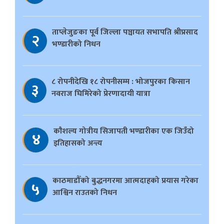
ताप्लेजुङका पूर्व जिल्ला पञ्चायत सभापति श्रीप्रसाद
२
भण्डारीको निधन
८ रोपनीदेखि १८ रोपनीसम्म : भोजपुरका किसान
३
नवराज घिमिरेको प्रेरणादायी यात्रा
काैशल्य गोत्रीय सिजापती भण्डारीका एक जिउँदो
४
इतिहासको अन्त्य
काठमाडौँको बुद्धनगरमा आत्मदाहको प्रयास गरेका
५
आश्विन राउतको निधन