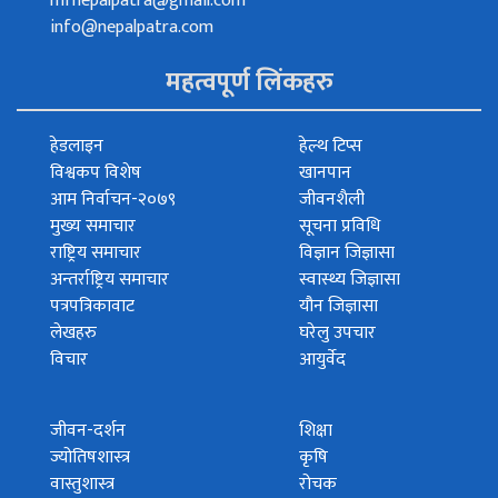
mfnepalpatra@gmail.com
info@nepalpatra.com
महत्वपूर्ण लिंकहरु
हेडलाइन
हेल्थ टिप्स
विश्वकप विशेष
खानपान
आम निर्वाचन-२०७९
जीवनशैली
मुख्य समाचार
सूचना प्रविधि
राष्ट्रिय समाचार
विज्ञान जिज्ञासा
अन्तर्राष्ट्रिय समाचार
स्वास्थ्य जिज्ञासा
पत्रपत्रिकावाट
यौन जिज्ञासा
लेखहरु
घरेलु उपचार
विचार
आयुर्वेद
जीवन-दर्शन
शिक्षा
ज्योतिषशास्त्र
कृषि
वास्तुशास्त्र
रोचक