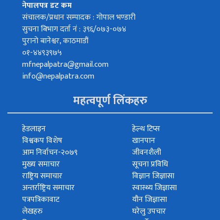
नेपालपत्र डट कम
संचालक/प्रधान सम्पादक : गोपाल भण्डारी
सुचना बिभाग दर्ता नं : ३९६/०७३-०७४
पुरानो बानेश्वर, काठमाडौं
०१-४४९३९७५
mfnepalpatra@gmail.com
info@nepalpatra.com
महत्वपूर्ण लिंकहरु
हेडलाइन
हेल्थ टिप्स
विश्वकप विशेष
खानपान
आम निर्वाचन-२०७९
जीवनशैली
मुख्य समाचार
सूचना प्रविधि
राष्ट्रिय समाचार
विज्ञान जिज्ञासा
अन्तर्राष्ट्रिय समाचार
स्वास्थ्य जिज्ञासा
पत्रपत्रिकावाट
यौन जिज्ञासा
लेखहरु
घरेलु उपचार