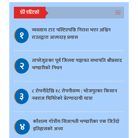
धेरै पढिएको
व्यवसाय टाट पल्टिएपछि निराश भएर अश्विन
१
राउतद्वारा आत्मदाह प्रयास
ताप्लेजुङका पूर्व जिल्ला पञ्चायत सभापति श्रीप्रसाद
२
भण्डारीको निधन
८ रोपनीदेखि १८ रोपनीसम्म : भोजपुरका किसान
३
नवराज घिमिरेको प्रेरणादायी यात्रा
काैशल्य गोत्रीय सिजापती भण्डारीका एक जिउँदो
४
इतिहासको अन्त्य