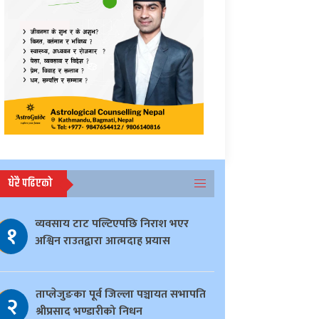
धेरै पढिएको
व्यवसाय टाट पल्टिएपछि निराश भएर
१
अश्विन राउतद्वारा आत्मदाह प्रयास
ताप्लेजुङका पूर्व जिल्ला पञ्चायत सभापति
२
श्रीप्रसाद भण्डारीको निधन