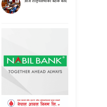
आज राष्ट्रियसभाको बैठक बस्दै