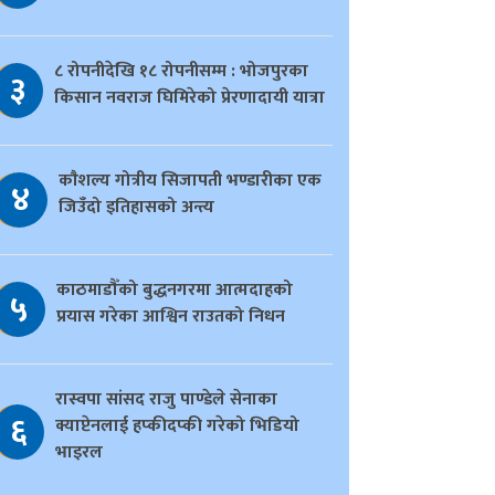
८ रोपनीदेखि १८ रोपनीसम्म : भोजपुरका
३
किसान नवराज घिमिरेको प्रेरणादायी यात्रा
काैशल्य गोत्रीय सिजापती भण्डारीका एक
४
जिउँदो इतिहासको अन्त्य
काठमाडौँको बुद्धनगरमा आत्मदाहको
५
प्रयास गरेका आश्विन राउतको निधन
रास्वपा सांसद राजु पाण्डेले सेनाका
६
क्याप्टेनलाई हप्कीदप्की गरेको भिडियो
भाइरल