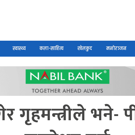
स्वास्थ्य
कला-साहित्य
खेलकुद
मनोरञ्जन
ेर गृहमन्त्रीले भने-