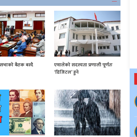
ियसभाको बैठक बस्दै
एमालेको सदस्यता प्रणाली पूर्णतः
‘डिजिटल’ हुने