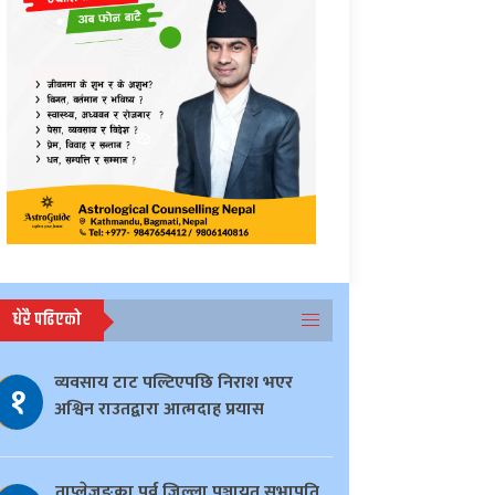
धेरै पढिएको
व्यवसाय टाट पल्टिएपछि निराश भएर
१
अश्विन राउतद्वारा आत्मदाह प्रयास
ताप्लेजुङका पूर्व जिल्ला पञ्चायत सभापति