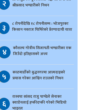
२
श्रीप्रसाद भण्डारीको निधन
८ रोपनीदेखि १८ रोपनीसम्म : भोजपुरका
३
किसान नवराज घिमिरेको प्रेरणादायी यात्रा
काैशल्य गोत्रीय सिजापती भण्डारीका एक
४
जिउँदो इतिहासको अन्त्य
काठमाडौँको बुद्धनगरमा आत्मदाहको
५
प्रयास गरेका आश्विन राउतको निधन
रास्वपा सांसद राजु पाण्डेले सेनाका
६
क्याप्टेनलाई हप्कीदप्की गरेको भिडियो
भाइरल