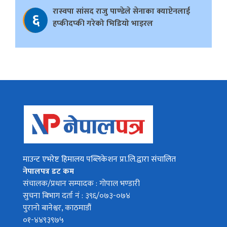
रास्वपा सांसद राजु पाण्डेले सेनाका क्याप्टेनलाई
६
हप्कीदप्की गरेको भिडियो भाइरल
माउन्ट एभरेष्ट हिमालय पब्लिकेशन प्रा.लि.द्वारा संचालित
नेपालपत्र डट कम
संचालक/प्रधान सम्पादक : गोपाल भण्डारी
सुचना बिभाग दर्ता नं : ३९६/०७३-०७४
पुरानो बानेश्वर, काठमाडौं
०१-४४९३९७५