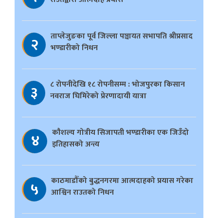
ताप्लेजुङका पूर्व जिल्ला पञ्चायत सभापति श्रीप्रसाद
२
भण्डारीको निधन
८ रोपनीदेखि १८ रोपनीसम्म : भोजपुरका किसान
३
नवराज घिमिरेको प्रेरणादायी यात्रा
काैशल्य गोत्रीय सिजापती भण्डारीका एक जिउँदो
४
इतिहासको अन्त्य
काठमाडौँको बुद्धनगरमा आत्मदाहको प्रयास गरेका
५
आश्विन राउतको निधन