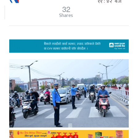
११ : ४२ बजे
32
Shares