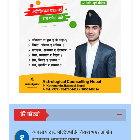
धेरै पढिएको
व्यवसाय टाट पल्टिएपछि निराश भएर अश्विन
१
राउतद्वारा आत्मदाह प्रयास