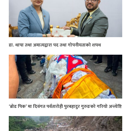
डा. थापा तथा अमात्यद्वारा पद तथा गोपनीयताको शपथ
‘ब्रोड पिक’ मा दिवंगत पर्वतारोही पुरबहादुर गुरुङको गरियो अन्त्येष्टि