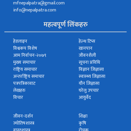
mfnepalpatra@gmail.com
info@nepalpatra.com
महत्वपूर्ण लिंकहरु
हेडलाइन
हेल्थ टिप्स
विश्वकप विशेष
खानपान
आम निर्वाचन-२०७९
जीवनशैली
मुख्य समाचार
सूचना प्रविधि
राष्ट्रिय समाचार
विज्ञान जिज्ञासा
अन्तर्राष्ट्रिय समाचार
स्वास्थ्य जिज्ञासा
पत्रपत्रिकावाट
यौन जिज्ञासा
लेखहरु
घरेलु उपचार
विचार
आयुर्वेद
जीवन-दर्शन
शिक्षा
ज्योतिषशास्त्र
कृषि
वास्तुशास्त्र
रोचक