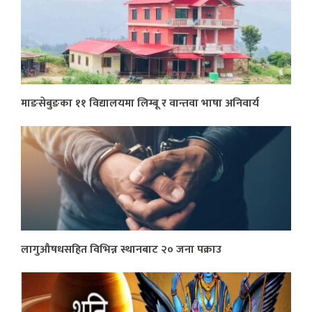
माङसेबुङका ११ विद्यालयमा लिम्बू र वान्तवा भाषा अनिवार्य
लागुऔषधसहित विभिन्न स्थानबाट २० जना पक्राउ