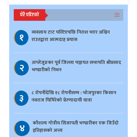
धेरै पढिएको
व्यवसाय टाट पल्टिएपछि निराश भएर अश्विन
१
राउतद्वारा आत्मदाह प्रयास
ताप्लेजुङका पूर्व जिल्ला पञ्चायत सभापति श्रीप्रसाद
२
भण्डारीको निधन
८ रोपनीदेखि १८ रोपनीसम्म : भोजपुरका किसान
३
नवराज घिमिरेको प्रेरणादायी यात्रा
काैशल्य गोत्रीय सिजापती भण्डारीका एक जिउँदो
४
इतिहासको अन्त्य