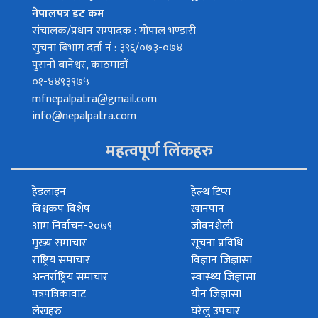
नेपालपत्र डट कम
संचालक/प्रधान सम्पादक : गोपाल भण्डारी
सुचना बिभाग दर्ता नं : ३९६/०७३-०७४
पुरानो बानेश्वर, काठमाडौं
०१-४४९३९७५
mfnepalpatra@gmail.com
info@nepalpatra.com
महत्वपूर्ण लिंकहरु
हेडलाइन
हेल्थ टिप्स
विश्वकप विशेष
खानपान
आम निर्वाचन-२०७९
जीवनशैली
मुख्य समाचार
सूचना प्रविधि
राष्ट्रिय समाचार
विज्ञान जिज्ञासा
अन्तर्राष्ट्रिय समाचार
स्वास्थ्य जिज्ञासा
पत्रपत्रिकावाट
यौन जिज्ञासा
लेखहरु
घरेलु उपचार