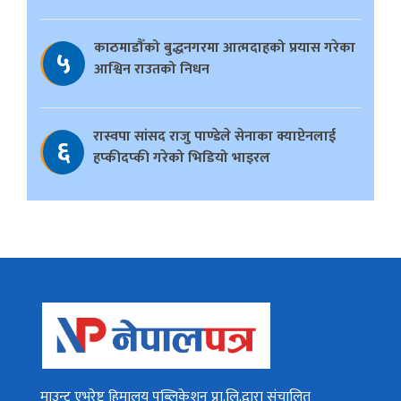
काठमाडौँको बुद्धनगरमा आत्मदाहको प्रयास गरेका
५
आश्विन राउतको निधन
रास्वपा सांसद राजु पाण्डेले सेनाका क्याप्टेनलाई
६
हप्कीदप्की गरेको भिडियो भाइरल
माउन्ट एभरेष्ट हिमालय पब्लिकेशन प्रा.लि.द्वारा संचालित