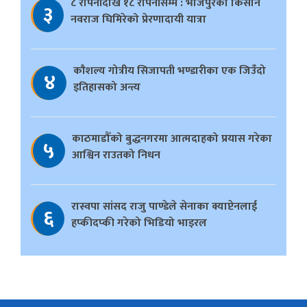
८ रोपनीदेखि १८ रोपनीसम्म : भोजपुरका किसान
३
नवराज घिमिरेको प्रेरणादायी यात्रा
काैशल्य गोत्रीय सिजापती भण्डारीका एक जिउँदो
४
इतिहासको अन्त्य
काठमाडौँको बुद्धनगरमा आत्मदाहको प्रयास गरेका
५
आश्विन राउतको निधन
रास्वपा सांसद राजु पाण्डेले सेनाका क्याप्टेनलाई
६
हप्कीदप्की गरेको भिडियो भाइरल