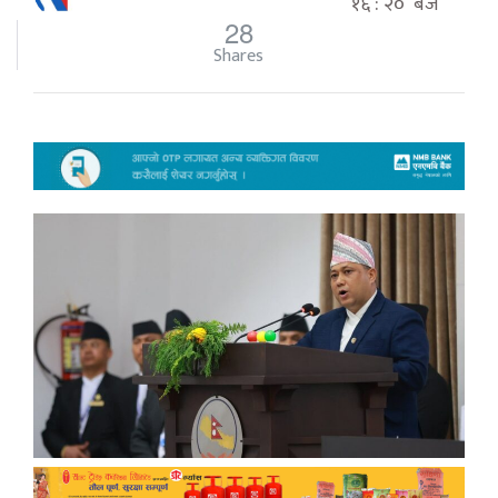
१६ : २० बजे
28
Shares