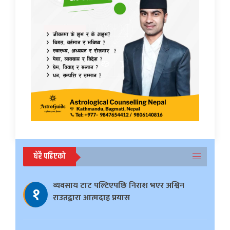
धेरै पढिएको
व्यवसाय टाट पल्टिएपछि निराश भएर अश्विन
१
राउतद्वारा आत्मदाह प्रयास