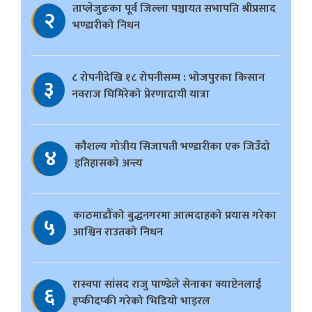
ताप्लेजुङका पूर्व जिल्ला पञ्चायत सभापति श्रीप्रसाद
२
भण्डारीको निधन
८ रोपनीदेखि १८ रोपनीसम्म : भोजपुरका किसान
३
नवराज घिमिरेको प्रेरणादायी यात्रा
काैशल्य गोत्रीय सिजापती भण्डारीका एक जिउँदो
४
इतिहासको अन्त्य
काठमाडौँको बुद्धनगरमा आत्मदाहको प्रयास गरेका
५
आश्विन राउतको निधन
रास्वपा सांसद राजु पाण्डेले सेनाका क्याप्टेनलाई
६
हप्कीदप्की गरेको भिडियो भाइरल