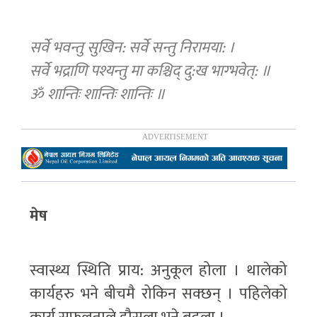
सर्वे भवन्तु सुखिन: सर्वे सन्तु निरामया: ।
सर्वे भद्राणि पश्यन्तु मा कश्चिद् दु:ख भाग्भवेत्: ॥
ॐ शान्तिः शान्तिः शान्तिः ॥
मेष
स्वास्थ्य स्थिति प्राय: अनुकूल होला । थालेको
कार्यहरु भने बीचमै रोकिन सक्छन् । पहिलेको