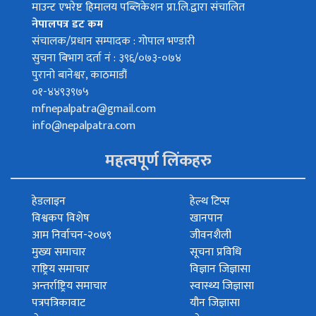
माउन्ट एभरेष्ट हिमालय पब्लिकेशन प्रा.लि.द्वारा संचालित
नेपालपत्र डट कम
संचालक/प्रधान सम्पादक : गोपाल भण्डारी
सुचना बिभाग दर्ता नं : ३९६/०७३-०७४
पुरानो बानेश्वर, काठमाडौं
०१-४४९३९७५
mfnepalpatra@gmail.com
info@nepalpatra.com
महत्वपूर्ण लिंकहरु
हेडलाइन
हेल्थ टिप्स
विश्वकप विशेष
खानपान
आम निर्वाचन-२०७९
जीवनशैली
मुख्य समाचार
सूचना प्रविधि
राष्ट्रिय समाचार
विज्ञान जिज्ञासा
अन्तर्राष्ट्रिय समाचार
स्वास्थ्य जिज्ञासा
पत्रपत्रिकावाट
यौन जिज्ञासा