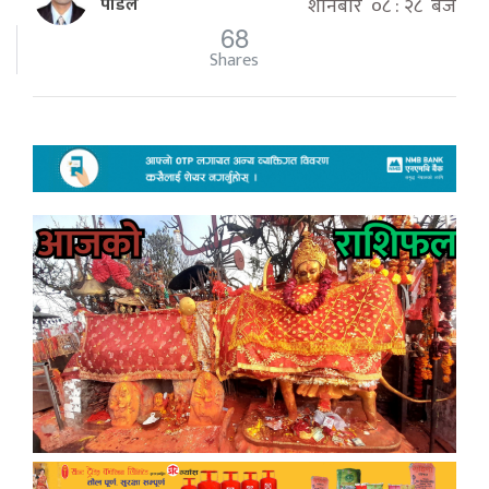
पौडेल
शनिबार ०८ : २८ बजे
68
Shares