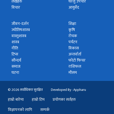
लेखहरु
घरेलु उपचार
विचार
आयुर्वेद
जीवन-दर्शन
शिक्षा
ज्योतिषशास्त्र
कृषि
वास्तुशास्त्र
रोचक
शास्त्र
पर्यटन
नीति
विकास
टिप्स
अन्तर्वार्ता
सौन्दर्य
फोटो फिचर
समाज
राशिफल
घटना
मौसम
© 2026 सर्वाधिकार सुरक्षित
Developed By : Appharu
हाम्रो बारेमा
हाम्रो टिम
प्रयोगका सर्तहरु
विज्ञापनको लागि
सम्पर्क