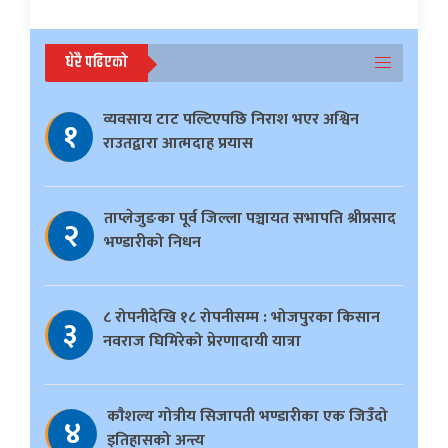
धेरै पढिएको
व्यवसाय टाट पल्टिएपछि निराश भएर अश्विन
१
राउतद्वारा आत्मदाह प्रयास
ताप्लेजुङका पूर्व जिल्ला पञ्चायत सभापति श्रीप्रसाद
२
भण्डारीको निधन
८ रोपनीदेखि १८ रोपनीसम्म : भोजपुरका किसान
३
नवराज घिमिरेको प्रेरणादायी यात्रा
काैशल्य गोत्रीय सिजापती भण्डारीका एक जिउँदो
४
इतिहासको अन्त्य