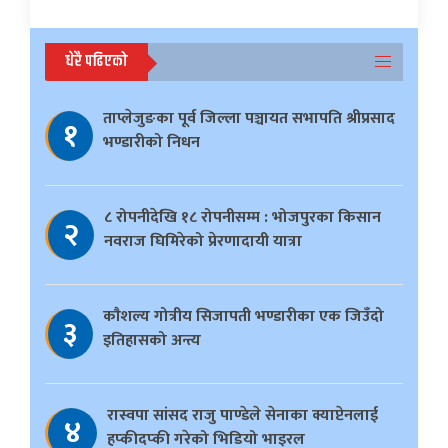
धेरै पढिएको
ताप्लेजुङका पूर्व जिल्ला पञ्चायत सभापति श्रीप्रसाद
१
भण्डारीको निधन
८ रोपनीदेखि १८ रोपनीसम्म : भोजपुरका किसान
२
नवराज घिमिरेको प्रेरणादायी यात्रा
काैशल्य गोत्रीय सिजापती भण्डारीका एक जिउँदो
३
इतिहासको अन्त्य
रास्वपा सांसद राजु पाण्डेले सेनाका क्याप्टेनलाई
४
हप्कीदप्की गरेको भिडियो भाइरल