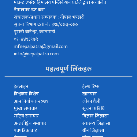
माउन्ट एभरेष्ट हिमालय पब्लिकेशन प्रा.लि.द्वारा संचालित
नेपालपत्र डट कम
संचालक/प्रधान सम्पादक : गोपाल भण्डारी
सुचना बिभाग दर्ता नं : ३९६/०७३-०७४
पुरानो बानेश्वर, काठमाडौं
०१-४४९३९७५
mfnepalpatra@gmail.com
info@nepalpatra.com
महत्वपूर्ण लिंकहरु
हेडलाइन
हेल्थ टिप्स
विश्वकप विशेष
खानपान
आम निर्वाचन-२०७९
जीवनशैली
मुख्य समाचार
सूचना प्रविधि
राष्ट्रिय समाचार
विज्ञान जिज्ञासा
अन्तर्राष्ट्रिय समाचार
स्वास्थ्य जिज्ञासा
पत्रपत्रिकावाट
यौन जिज्ञासा