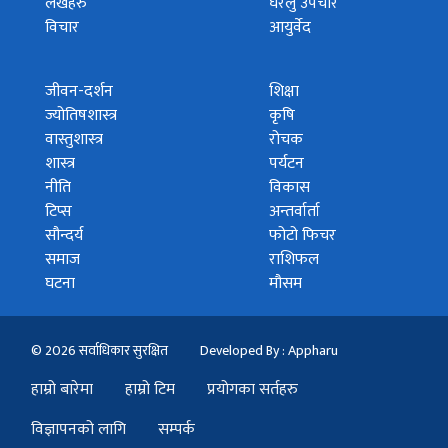
लेखहरु
घरेलु उपचार
विचार
आयुर्वेद
जीवन-दर्शन
शिक्षा
ज्योतिषशास्त्र
कृषि
वास्तुशास्त्र
रोचक
शास्त्र
पर्यटन
नीति
विकास
टिप्स
अन्तर्वार्ता
सौन्दर्य
फोटो फिचर
समाज
राशिफल
घटना
मौसम
© 2026 सर्वाधिकार सुरक्षित
Developed By : Appharu
हाम्रो बारेमा
हाम्रो टिम
प्रयोगका सर्तहरु
विज्ञापनको लागि
सम्पर्क