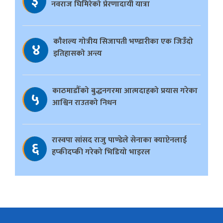
३
नवराज घिमिरेको प्रेरणादायी यात्रा
काैशल्य गोत्रीय सिजापती भण्डारीका एक जिउँदो
४
इतिहासको अन्त्य
काठमाडौँको बुद्धनगरमा आत्मदाहको प्रयास गरेका
५
आश्विन राउतको निधन
रास्वपा सांसद राजु पाण्डेले सेनाका क्याप्टेनलाई
६
हप्कीदप्की गरेको भिडियो भाइरल