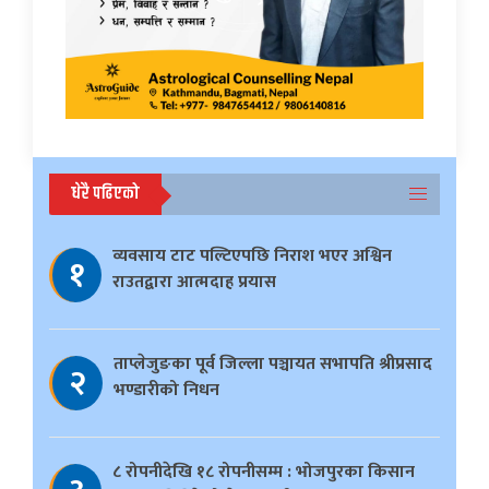
धेरै पढिएको
व्यवसाय टाट पल्टिएपछि निराश भएर अश्विन
१
राउतद्वारा आत्मदाह प्रयास
ताप्लेजुङका पूर्व जिल्ला पञ्चायत सभापति श्रीप्रसाद
२
भण्डारीको निधन
८ रोपनीदेखि १८ रोपनीसम्म : भोजपुरका किसान