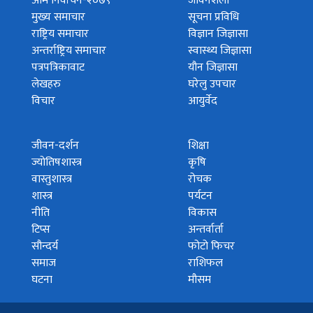
आम निर्वाचन-२०७९
जीवनशैली
मुख्य समाचार
सूचना प्रविधि
राष्ट्रिय समाचार
विज्ञान जिज्ञासा
अन्तर्राष्ट्रिय समाचार
स्वास्थ्य जिज्ञासा
पत्रपत्रिकावाट
यौन जिज्ञासा
लेखहरु
घरेलु उपचार
विचार
आयुर्वेद
जीवन-दर्शन
शिक्षा
ज्योतिषशास्त्र
कृषि
वास्तुशास्त्र
रोचक
शास्त्र
पर्यटन
नीति
विकास
टिप्स
अन्तर्वार्ता
सौन्दर्य
फोटो फिचर
समाज
राशिफल
घटना
मौसम