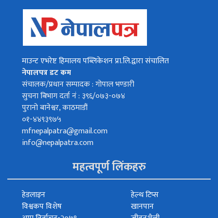
माउन्ट एभरेष्ट हिमालय पब्लिकेशन प्रा.लि.द्वारा संचालित
नेपालपत्र डट कम
संचालक/प्रधान सम्पादक : गोपाल भण्डारी
सुचना बिभाग दर्ता नं : ३९६/०७३-०७४
पुरानो बानेश्वर, काठमाडौं
०१-४४९३९७५
mfnepalpatra@gmail.com
info@nepalpatra.com
महत्वपूर्ण लिंकहरु
हेडलाइन
हेल्थ टिप्स
विश्वकप विशेष
खानपान