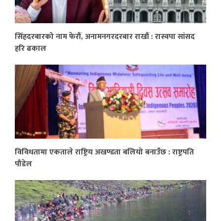
सिंहदरबारको नाम फेरौं, अनामनगरदरबार राखौं : रास्वपा सांसद
हरि ढकाल
विविधतामा एकताले राष्ट्रिय अखण्डता बलियो बनाउँछ : राष्ट्रपति
पौडेल