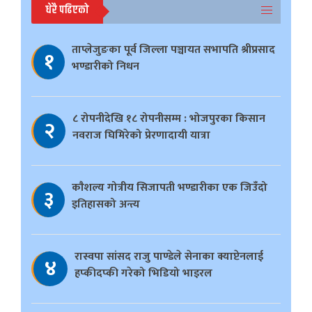
धेरै पढिएको
ताप्लेजुङका पूर्व जिल्ला पञ्चायत सभापति श्रीप्रसाद
१
भण्डारीको निधन
८ रोपनीदेखि १८ रोपनीसम्म : भोजपुरका किसान
२
नवराज घिमिरेको प्रेरणादायी यात्रा
काैशल्य गोत्रीय सिजापती भण्डारीका एक जिउँदो
३
इतिहासको अन्त्य
रास्वपा सांसद राजु पाण्डेले सेनाका क्याप्टेनलाई
४
हप्कीदप्की गरेको भिडियो भाइरल