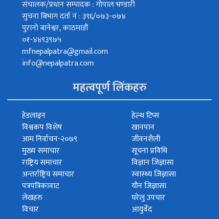
संचालक/प्रधान सम्पादक : गोपाल भण्डारी
सुचना बिभाग दर्ता नं : ३९६/०७३-०७४
पुरानो बानेश्वर, काठमाडौं
०१-४४९३९७५
mfnepalpatra@gmail.com
info@nepalpatra.com
महत्वपूर्ण लिंकहरु
हेडलाइन
हेल्थ टिप्स
विश्वकप विशेष
खानपान
आम निर्वाचन-२०७९
जीवनशैली
मुख्य समाचार
सूचना प्रविधि
राष्ट्रिय समाचार
विज्ञान जिज्ञासा
अन्तर्राष्ट्रिय समाचार
स्वास्थ्य जिज्ञासा
पत्रपत्रिकावाट
यौन जिज्ञासा
लेखहरु
घरेलु उपचार
विचार
आयुर्वेद