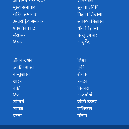
आम निर्वाचन-२०७९
जीवनशैली
मुख्य समाचार
सूचना प्रविधि
राष्ट्रिय समाचार
विज्ञान जिज्ञासा
अन्तर्राष्ट्रिय समाचार
स्वास्थ्य जिज्ञासा
पत्रपत्रिकावाट
यौन जिज्ञासा
लेखहरु
घरेलु उपचार
विचार
आयुर्वेद
जीवन-दर्शन
शिक्षा
ज्योतिषशास्त्र
कृषि
वास्तुशास्त्र
रोचक
शास्त्र
पर्यटन
नीति
विकास
टिप्स
अन्तर्वार्ता
सौन्दर्य
फोटो फिचर
समाज
राशिफल
घटना
मौसम