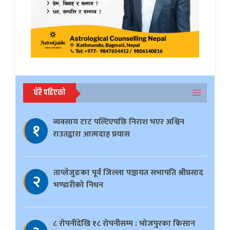
धेरै पढिएको
व्यवसाय टाट पल्टिएपछि निराश भएर अश्विन
१
राउतद्वारा आत्मदाह प्रयास
ताप्लेजुङका पूर्व जिल्ला पञ्चायत सभापति श्रीप्रसाद
२
भण्डारीको निधन
८ रोपनीदेखि १८ रोपनीसम्म : भोजपुरका किसान