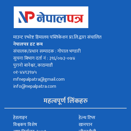
माउन्ट एभरेष्ट हिमालय पब्लिकेशन प्रा.लि.द्वारा संचालित
नेपालपत्र डट कम
संचालक/प्रधान सम्पादक : गोपाल भण्डारी
सुचना बिभाग दर्ता नं : ३९६/०७३-०७४
पुरानो बानेश्वर, काठमाडौं
०१-४४९३९७५
mfnepalpatra@gmail.com
info@nepalpatra.com
महत्वपूर्ण लिंकहरु
हेडलाइन
हेल्थ टिप्स
विश्वकप विशेष
खानपान