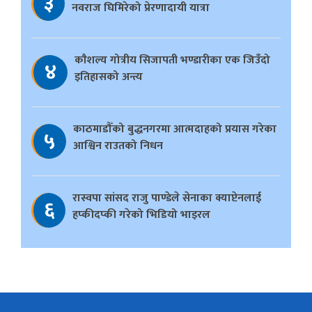
३
नवराज घिमिरेको प्रेरणादायी यात्रा
काैशल्य गोत्रीय सिजापती भण्डारीका एक जिउँदो
४
इतिहासको अन्त्य
काठमाडौँको बुद्धनगरमा आत्मदाहको प्रयास गरेका
५
आश्विन राउतको निधन
रास्वपा सांसद राजु पाण्डेले सेनाका क्याप्टेनलाई
६
हप्कीदप्की गरेको भिडियो भाइरल