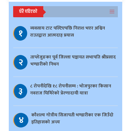
धेरै पढिएको
व्यवसाय टाट पल्टिएपछि निराश भएर अश्विन
१
राउतद्वारा आत्मदाह प्रयास
ताप्लेजुङका पूर्व जिल्ला पञ्चायत सभापति श्रीप्रसाद
२
भण्डारीको निधन
८ रोपनीदेखि १८ रोपनीसम्म : भोजपुरका किसान
३
नवराज घिमिरेको प्रेरणादायी यात्रा
काैशल्य गोत्रीय सिजापती भण्डारीका एक जिउँदो
४
इतिहासको अन्त्य