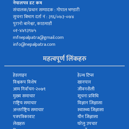
नेपालपत्र डट कम
संचालक/प्रधान सम्पादक : गोपाल भण्डारी
सुचना बिभाग दर्ता नं : ३९६/०७३-०७४
पुरानो बानेश्वर, काठमाडौं
०१-४४९३९७५
mfnepalpatra@gmail.com
info@nepalpatra.com
महत्वपूर्ण लिंकहरु
हेडलाइन
हेल्थ टिप्स
विश्वकप विशेष
खानपान
आम निर्वाचन-२०७९
जीवनशैली
मुख्य समाचार
सूचना प्रविधि
राष्ट्रिय समाचार
विज्ञान जिज्ञासा
अन्तर्राष्ट्रिय समाचार
स्वास्थ्य जिज्ञासा
पत्रपत्रिकावाट
यौन जिज्ञासा
लेखहरु
घरेलु उपचार