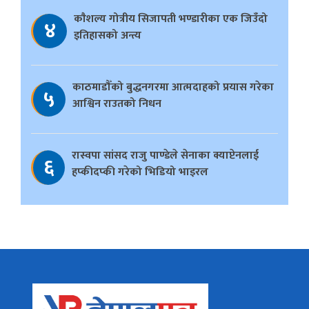
काैशल्य गोत्रीय सिजापती भण्डारीका एक जिउँदो
४
इतिहासको अन्त्य
काठमाडौँको बुद्धनगरमा आत्मदाहको प्रयास गरेका
५
आश्विन राउतको निधन
रास्वपा सांसद राजु पाण्डेले सेनाका क्याप्टेनलाई
६
हप्कीदप्की गरेको भिडियो भाइरल