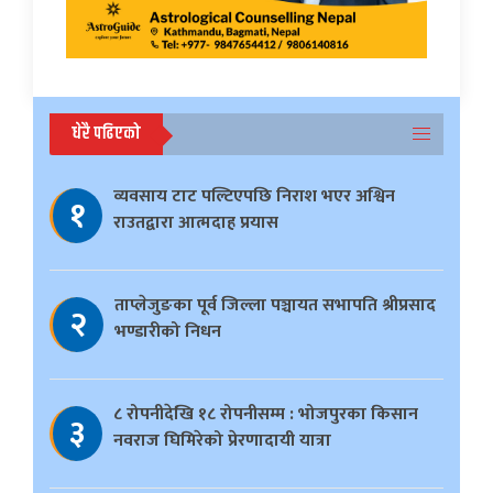
धेरै पढिएको
व्यवसाय टाट पल्टिएपछि निराश भएर अश्विन
१
राउतद्वारा आत्मदाह प्रयास
ताप्लेजुङका पूर्व जिल्ला पञ्चायत सभापति श्रीप्रसाद
२
भण्डारीको निधन
८ रोपनीदेखि १८ रोपनीसम्म : भोजपुरका किसान
३
नवराज घिमिरेको प्रेरणादायी यात्रा