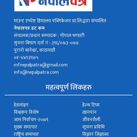
माउन्ट एभरेष्ट हिमालय पब्लिकेशन प्रा.लि.द्वारा संचालित
नेपालपत्र डट कम
संचालक/प्रधान सम्पादक : गोपाल भण्डारी
सुचना बिभाग दर्ता नं : ३९६/०७३-०७४
पुरानो बानेश्वर, काठमाडौं
०१-४४९३९७५
mfnepalpatra@gmail.com
info@nepalpatra.com
महत्वपूर्ण लिंकहरु
हेडलाइन
हेल्थ टिप्स
विश्वकप विशेष
खानपान
आम निर्वाचन-२०७९
जीवनशैली
मुख्य समाचार
सूचना प्रविधि
राष्ट्रिय समाचार
विज्ञान जिज्ञासा