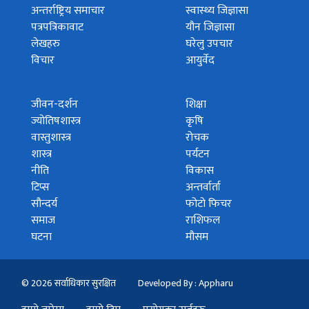
अन्तर्राष्ट्रिय समाचार
स्वास्थ्य जिज्ञासा
पत्रपत्रिकावाट
यौन जिज्ञासा
लेखहरु
घरेलु उपचार
विचार
आयुर्वेद
जीवन-दर्शन
शिक्षा
ज्योतिषशास्त्र
कृषि
वास्तुशास्त्र
रोचक
शास्त्र
पर्यटन
नीति
विकास
टिप्स
अन्तर्वार्ता
सौन्दर्य
फोटो फिचर
समाज
राशिफल
घटना
मौसम
© 2026 सर्वाधिकार सुरक्षित
Developed By : Appharu