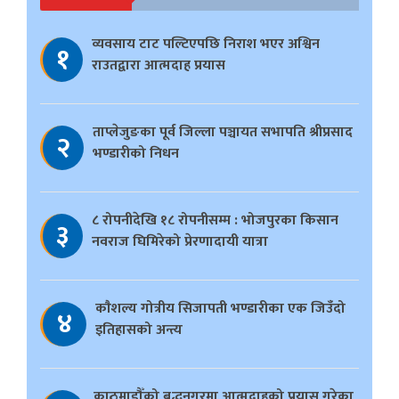
व्यवसाय टाट पल्टिएपछि निराश भएर अश्विन
१
राउतद्वारा आत्मदाह प्रयास
ताप्लेजुङका पूर्व जिल्ला पञ्चायत सभापति श्रीप्रसाद
२
भण्डारीको निधन
८ रोपनीदेखि १८ रोपनीसम्म : भोजपुरका किसान
३
नवराज घिमिरेको प्रेरणादायी यात्रा
काैशल्य गोत्रीय सिजापती भण्डारीका एक जिउँदो
४
इतिहासको अन्त्य
काठमाडौँको बुद्धनगरमा आत्मदाहको प्रयास गरेका