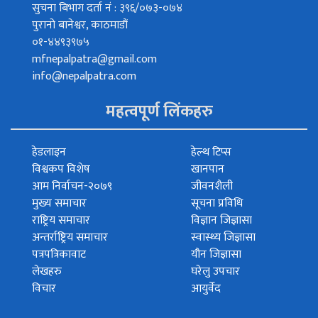
सुचना बिभाग दर्ता नं : ३९६/०७३-०७४
पुरानो बानेश्वर, काठमाडौं
०१-४४९३९७५
mfnepalpatra@gmail.com
info@nepalpatra.com
महत्वपूर्ण लिंकहरु
हेडलाइन
हेल्थ टिप्स
विश्वकप विशेष
खानपान
आम निर्वाचन-२०७९
जीवनशैली
मुख्य समाचार
सूचना प्रविधि
राष्ट्रिय समाचार
विज्ञान जिज्ञासा
अन्तर्राष्ट्रिय समाचार
स्वास्थ्य जिज्ञासा
पत्रपत्रिकावाट
यौन जिज्ञासा
लेखहरु
घरेलु उपचार
विचार
आयुर्वेद