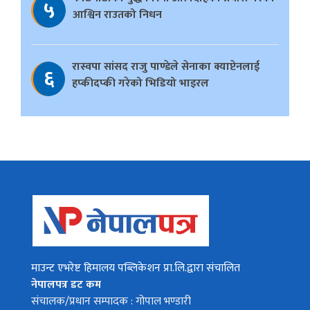
५
आश्विन राउतको निधन
रास्वपा सांसद राजु पाण्डेले सेनाका क्याप्टेनलाई
६
हप्कीदप्की गरेको भिडियो भाइरल
माउन्ट एभरेष्ट हिमालय पब्लिकेशन प्रा.लि.द्वारा संचालित
नेपालपत्र डट कम
संचालक/प्रधान सम्पादक : गोपाल भण्डारी