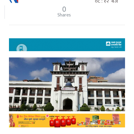
०८ : १२ बजे
0
Shares