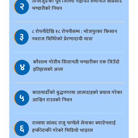
ताप्लेजुङका पूर्व जिल्ला पञ्चायत सभापति श्रीप्रसाद
२
भण्डारीको निधन
८ रोपनीदेखि १८ रोपनीसम्म : भोजपुरका किसान
३
नवराज घिमिरेको प्रेरणादायी यात्रा
काैशल्य गोत्रीय सिजापती भण्डारीका एक जिउँदो
४
इतिहासको अन्त्य
काठमाडौँको बुद्धनगरमा आत्मदाहको प्रयास गरेका
५
आश्विन राउतको निधन
रास्वपा सांसद राजु पाण्डेले सेनाका क्याप्टेनलाई
६
हप्कीदप्की गरेको भिडियो भाइरल