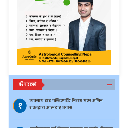
धेरै पढिएको
व्यवसाय टाट पल्टिएपछि निराश भएर अश्विन
१
राउतद्वारा आत्मदाह प्रयास