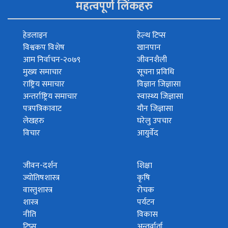
महत्वपूर्ण लिंकहरु
हेडलाइन
हेल्थ टिप्स
विश्वकप विशेष
खानपान
आम निर्वाचन-२०७९
जीवनशैली
मुख्य समाचार
सूचना प्रविधि
राष्ट्रिय समाचार
विज्ञान जिज्ञासा
अन्तर्राष्ट्रिय समाचार
स्वास्थ्य जिज्ञासा
पत्रपत्रिकावाट
यौन जिज्ञासा
लेखहरु
घरेलु उपचार
विचार
आयुर्वेद
जीवन-दर्शन
शिक्षा
ज्योतिषशास्त्र
कृषि
वास्तुशास्त्र
रोचक
शास्त्र
पर्यटन
नीति
विकास
टिप्स
अन्तर्वार्ता