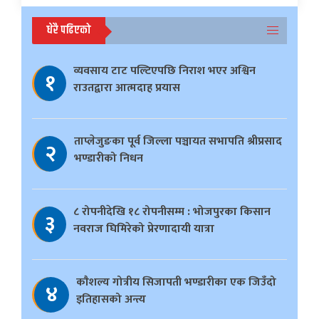
धेरै पढिएको
व्यवसाय टाट पल्टिएपछि निराश भएर अश्विन
१
राउतद्वारा आत्मदाह प्रयास
ताप्लेजुङका पूर्व जिल्ला पञ्चायत सभापति श्रीप्रसाद
२
भण्डारीको निधन
८ रोपनीदेखि १८ रोपनीसम्म : भोजपुरका किसान
३
नवराज घिमिरेको प्रेरणादायी यात्रा
काैशल्य गोत्रीय सिजापती भण्डारीका एक जिउँदो
४
इतिहासको अन्त्य