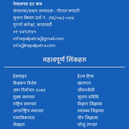
नेपालपत्र डट कम
संचालक/प्रधान सम्पादक : गोपाल भण्डारी
सुचना बिभाग दर्ता नं : ३९६/०७३-०७४
पुरानो बानेश्वर, काठमाडौं
०१-४४९३९७५
mfnepalpatra@gmail.com
info@nepalpatra.com
महत्वपूर्ण लिंकहरु
हेडलाइन
हेल्थ टिप्स
विश्वकप विशेष
खानपान
आम निर्वाचन-२०७९
जीवनशैली
मुख्य समाचार
सूचना प्रविधि
राष्ट्रिय समाचार
विज्ञान जिज्ञासा
अन्तर्राष्ट्रिय समाचार
स्वास्थ्य जिज्ञासा
पत्रपत्रिकावाट
यौन जिज्ञासा
लेखहरु
घरेलु उपचार