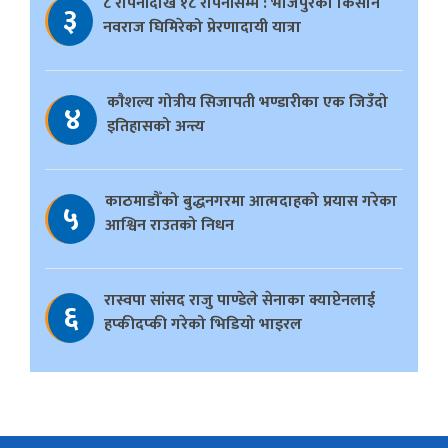
८ रोपनीदेखि १८ रोपनीसम्म : भोजपुरका किसान
३
नवराज घिमिरेको प्रेरणादायी यात्रा
काैशल्य गोत्रीय सिजापती भण्डारीका एक जिउँदो
४
इतिहासको अन्त्य
काठमाडौँको बुद्धनगरमा आत्मदाहको प्रयास गरेका
५
आश्विन राउतको निधन
रास्वपा सांसद राजु पाण्डेले सेनाका क्याप्टेनलाई
६
हप्कीदप्की गरेको भिडियो भाइरल