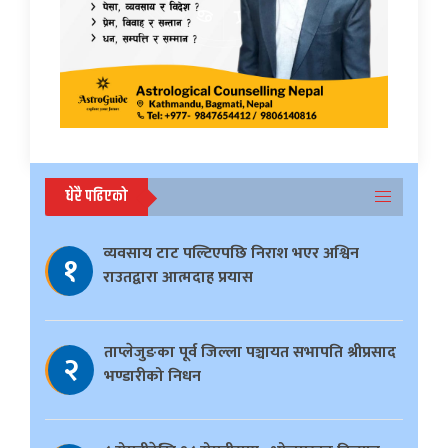
धेरै पढिएको
व्यवसाय टाट पल्टिएपछि निराश भएर अश्विन
१
राउतद्वारा आत्मदाह प्रयास
ताप्लेजुङका पूर्व जिल्ला पञ्चायत सभापति श्रीप्रसाद
२
भण्डारीको निधन