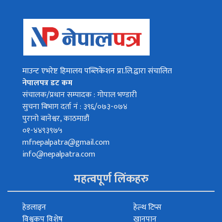
माउन्ट एभरेष्ट हिमालय पब्लिकेशन प्रा.लि.द्वारा संचालित
नेपालपत्र डट कम
संचालक/प्रधान सम्पादक : गोपाल भण्डारी
सुचना बिभाग दर्ता नं : ३९६/०७३-०७४
पुरानो बानेश्वर, काठमाडौं
०१-४४९३९७५
mfnepalpatra@gmail.com
info@nepalpatra.com
महत्वपूर्ण लिंकहरु
हेडलाइन
हेल्थ टिप्स
विश्वकप विशेष
खानपान