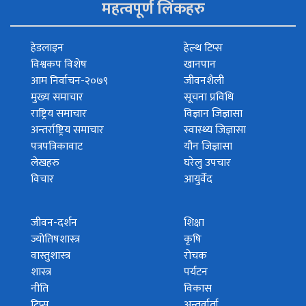
महत्वपूर्ण लिंकहरु
हेडलाइन
हेल्थ टिप्स
विश्वकप विशेष
खानपान
आम निर्वाचन-२०७९
जीवनशैली
मुख्य समाचार
सूचना प्रविधि
राष्ट्रिय समाचार
विज्ञान जिज्ञासा
अन्तर्राष्ट्रिय समाचार
स्वास्थ्य जिज्ञासा
पत्रपत्रिकावाट
यौन जिज्ञासा
लेखहरु
घरेलु उपचार
विचार
आयुर्वेद
जीवन-दर्शन
शिक्षा
ज्योतिषशास्त्र
कृषि
वास्तुशास्त्र
रोचक
शास्त्र
पर्यटन
नीति
विकास
टिप्स
अन्तर्वार्ता