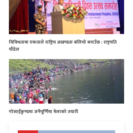
विविधतामा एकताले राष्ट्रिय अखण्डता बलियो बनाउँछ : राष्ट्रपति
पौडेल
गोसाइँकुण्डमा जनैपूर्णिमा मेलाको तयारी