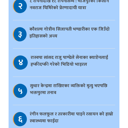
८ रोपनीदेखि १८ रोपनीसम्म : भोजपुरका किसान
२
नवराज घिमिरेको प्रेरणादायी यात्रा
काैशल्य गोत्रीय सिजापती भण्डारीका एक जिउँदो
३
इतिहासको अन्त्य
रास्वपा सांसद राजु पाण्डेले सेनाका क्याप्टेनलाई
४
हप्कीदप्की गरेको भिडियो भाइरल
सुधार केन्द्रमा राखिएका व्यक्तिको मृत्यु भएपछि
५
भक्तपुरमा तनाव
रंगीन फलफूल र तरकारीमा पाइने रसायन को हाम्रो
६
स्वास्थ्यमा फाईदा