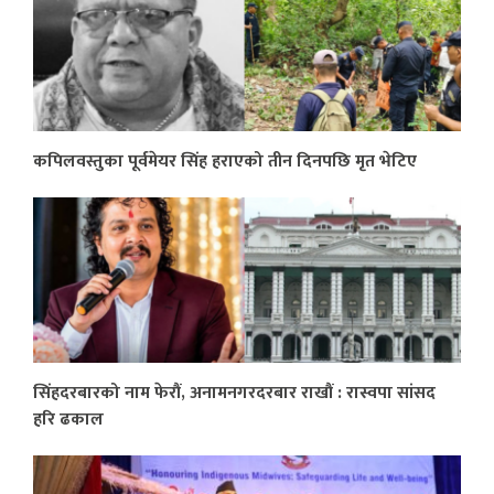
कपिलवस्तुका पूर्वमेयर सिंह हराएको तीन दिनपछि मृत भेटिए
सिंहदरबारको नाम फेरौं, अनामनगरदरबार राखौं : रास्वपा सांसद
हरि ढकाल