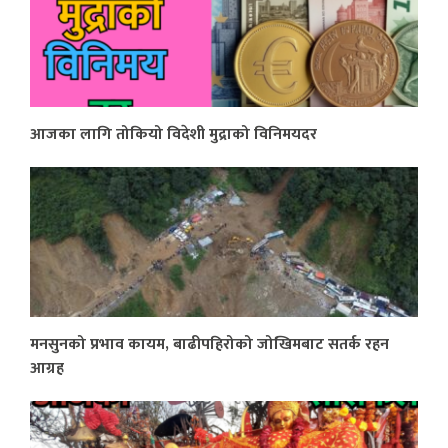
आजका लागि तोकियो विदेशी मुद्राको विनिमयदर
मनसुनको प्रभाव कायम, बाढीपहिरोको जोखिमबाट सतर्क रहन
आग्रह