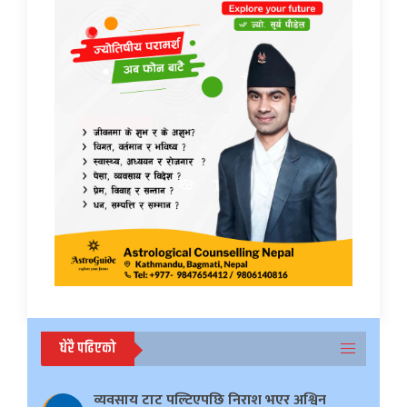
धेरै पढिएको
व्यवसाय टाट पल्टिएपछि निराश भएर अश्विन