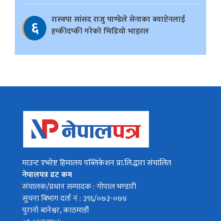
रास्वपा सांसद राजु पाण्डेले सेनाका क्याप्टेनलाई
६
हप्कीदप्की गरेको भिडियो भाइरल
माउन्ट एभरेष्ट हिमालय पब्लिकेशन प्रा.लि.द्वारा संचालित
नेपालपत्र डट कम
संचालक/प्रधान सम्पादक : गोपाल भण्डारी
सुचना बिभाग दर्ता नं : ३९६/०७३-०७४
पुरानो बानेश्वर, काठमाडौं