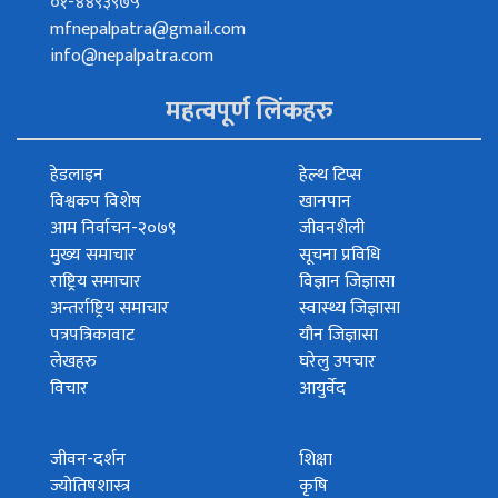
०१-४४९३९७५
mfnepalpatra@gmail.com
info@nepalpatra.com
महत्वपूर्ण लिंकहरु
हेडलाइन
हेल्थ टिप्स
विश्वकप विशेष
खानपान
आम निर्वाचन-२०७९
जीवनशैली
मुख्य समाचार
सूचना प्रविधि
राष्ट्रिय समाचार
विज्ञान जिज्ञासा
अन्तर्राष्ट्रिय समाचार
स्वास्थ्य जिज्ञासा
पत्रपत्रिकावाट
यौन जिज्ञासा
लेखहरु
घरेलु उपचार
विचार
आयुर्वेद
जीवन-दर्शन
शिक्षा
ज्योतिषशास्त्र
कृषि