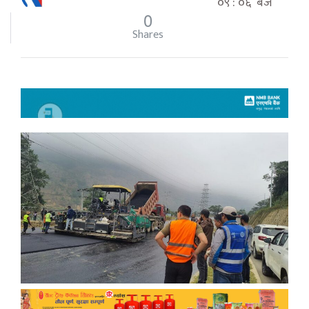
०९ : ०६ बजे
0
Shares