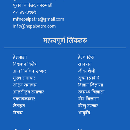
पुरानो बानेश्वर, काठमाडौं
०१-४४९३९७५
mfnepalpatra@gmail.com
info@nepalpatra.com
महत्वपूर्ण लिंकहरु
हेडलाइन
हेल्थ टिप्स
विश्वकप विशेष
खानपान
आम निर्वाचन-२०७९
जीवनशैली
मुख्य समाचार
सूचना प्रविधि
राष्ट्रिय समाचार
विज्ञान जिज्ञासा
अन्तर्राष्ट्रिय समाचार
स्वास्थ्य जिज्ञासा
पत्रपत्रिकावाट
यौन जिज्ञासा
लेखहरु
घरेलु उपचार
विचार
आयुर्वेद