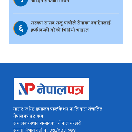
आश्विन राउतको निधन
रास्वपा सांसद राजु पाण्डेले सेनाका क्याप्टेनलाई
६
हप्कीदप्की गरेको भिडियो भाइरल
माउन्ट एभरेष्ट हिमालय पब्लिकेशन प्रा.लि.द्वारा संचालित
नेपालपत्र डट कम
संचालक/प्रधान सम्पादक : गोपाल भण्डारी
सुचना बिभाग दर्ता नं : ३९६/०७३-०७४