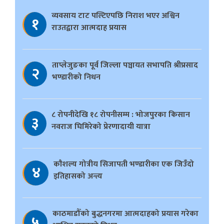
व्यवसाय टाट पल्टिएपछि निराश भएर अश्विन
१
राउतद्वारा आत्मदाह प्रयास
ताप्लेजुङका पूर्व जिल्ला पञ्चायत सभापति श्रीप्रसाद
२
भण्डारीको निधन
८ रोपनीदेखि १८ रोपनीसम्म : भोजपुरका किसान
३
नवराज घिमिरेको प्रेरणादायी यात्रा
काैशल्य गोत्रीय सिजापती भण्डारीका एक जिउँदो
४
इतिहासको अन्त्य
काठमाडौँको बुद्धनगरमा आत्मदाहको प्रयास गरेका
५