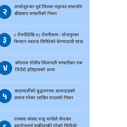
ताप्लेजुङका पूर्व जिल्ला पञ्चायत सभापति
२
श्रीप्रसाद भण्डारीको निधन
८ रोपनीदेखि १८ रोपनीसम्म : भोजपुरका
३
किसान नवराज घिमिरेको प्रेरणादायी यात्रा
काैशल्य गोत्रीय सिजापती भण्डारीका एक
४
जिउँदो इतिहासको अन्त्य
काठमाडौँको बुद्धनगरमा आत्मदाहको
५
प्रयास गरेका आश्विन राउतको निधन
रास्वपा सांसद राजु पाण्डेले सेनाका
क्याप्टेनलाई हप्कीदप्की गरेको भिडियो