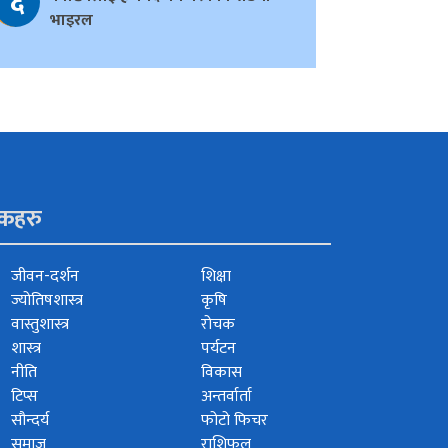
६
भाइरल
ंकहरु
जीवन-दर्शन
शिक्षा
ज्योतिषशास्त्र
कृषि
वास्तुशास्त्र
रोचक
शास्त्र
पर्यटन
नीति
विकास
टिप्स
अन्तर्वार्ता
सौन्दर्य
फोटो फिचर
समाज
राशिफल