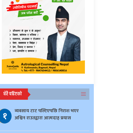
धेरै पढिएको
व्यवसाय टाट पल्टिएपछि निराश भएर
१
अश्विन राउतद्वारा आत्मदाह प्रयास