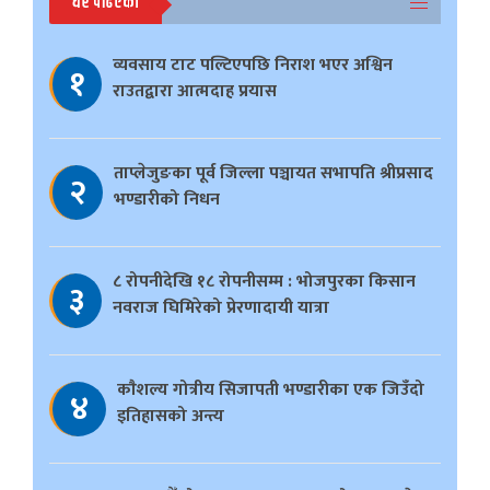
धेरै पढिएको
व्यवसाय टाट पल्टिएपछि निराश भएर अश्विन
१
राउतद्वारा आत्मदाह प्रयास
ताप्लेजुङका पूर्व जिल्ला पञ्चायत सभापति श्रीप्रसाद
२
भण्डारीको निधन
८ रोपनीदेखि १८ रोपनीसम्म : भोजपुरका किसान
३
नवराज घिमिरेको प्रेरणादायी यात्रा
काैशल्य गोत्रीय सिजापती भण्डारीका एक जिउँदो
४
इतिहासको अन्त्य