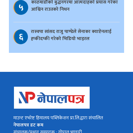
काठमाडौँको बुद्धनगरमा आत्मदाहको प्रयास गरेका
५
आश्विन राउतको निधन
रास्वपा सांसद राजु पाण्डेले सेनाका क्याप्टेनलाई
६
हप्कीदप्की गरेको भिडियो भाइरल
माउन्ट एभरेष्ट हिमालय पब्लिकेशन प्रा.लि.द्वारा संचालित
नेपालपत्र डट कम
संचालक/प्रधान सम्पादक : गोपाल भण्डारी