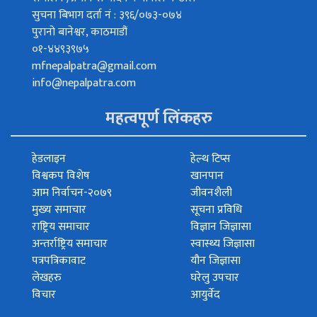
सुचना बिभाग दर्ता नं : ३९६/०७३-०७४
पुरानो बानेश्वर, काठमाडौं
०१-४४९३९७५
mfnepalpatra@gmail.com
info@nepalpatra.com
महत्वपूर्ण लिंकहरु
हेडलाइन
हेल्थ टिप्स
विश्वकप विशेष
खानपान
आम निर्वाचन-२०७९
जीवनशैली
मुख्य समाचार
सूचना प्रविधि
राष्ट्रिय समाचार
विज्ञान जिज्ञासा
अन्तर्राष्ट्रिय समाचार
स्वास्थ्य जिज्ञासा
पत्रपत्रिकावाट
यौन जिज्ञासा
लेखहरु
घरेलु उपचार
विचार
आयुर्वेद