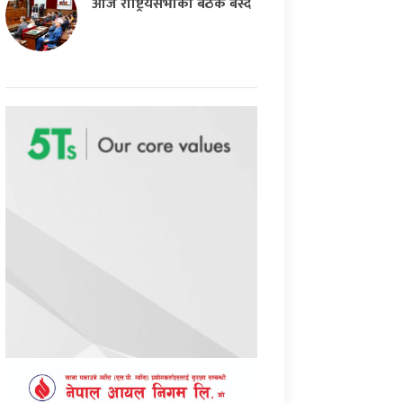
आज राष्ट्रियसभाको बैठक बस्दै