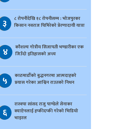
८ रोपनीदेखि १८ रोपनीसम्म : भोजपुरका
३
किसान नवराज घिमिरेको प्रेरणादायी यात्रा
काैशल्य गोत्रीय सिजापती भण्डारीका एक
४
जिउँदो इतिहासको अन्त्य
काठमाडौँको बुद्धनगरमा आत्मदाहको
५
प्रयास गरेका आश्विन राउतको निधन
रास्वपा सांसद राजु पाण्डेले सेनाका
६
क्याप्टेनलाई हप्कीदप्की गरेको भिडियो
भाइरल