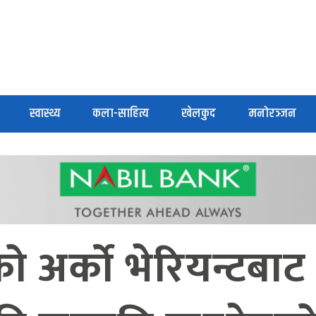
स्वास्थ्य
कला-साहित्य
खेलकुद
मनोरञ्जन
 अर्काे भेरियन्टबा