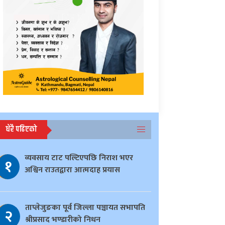
धेरै पढिएको
व्यवसाय टाट पल्टिएपछि निराश भएर
१
अश्विन राउतद्वारा आत्मदाह प्रयास
ताप्लेजुङका पूर्व जिल्ला पञ्चायत सभापति
२
श्रीप्रसाद भण्डारीको निधन