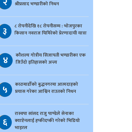
२
श्रीप्रसाद भण्डारीको निधन
८ रोपनीदेखि १८ रोपनीसम्म : भोजपुरका
३
किसान नवराज घिमिरेको प्रेरणादायी यात्रा
काैशल्य गोत्रीय सिजापती भण्डारीका एक
४
जिउँदो इतिहासको अन्त्य
काठमाडौँको बुद्धनगरमा आत्मदाहको
५
प्रयास गरेका आश्विन राउतको निधन
रास्वपा सांसद राजु पाण्डेले सेनाका
६
क्याप्टेनलाई हप्कीदप्की गरेको भिडियो
भाइरल