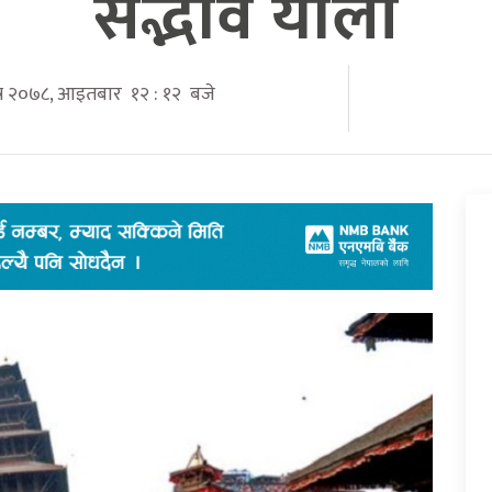
सद्भाव र्याली
ैत्र २०७८, आइतबार १२ : १२ बजे