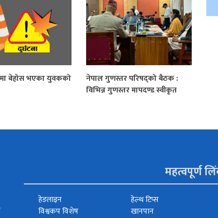
्रामा बेहोस भएका युवकको
नेपाल गुणस्तर परिषद्को बैठक :
विभिन्न गुणस्तर मापदण्ड स्वीकृत
महत्वपूर्ण लि
हेडलाइन
हेल्थ टिप्स
त
विश्वकप विशेष
खानपान