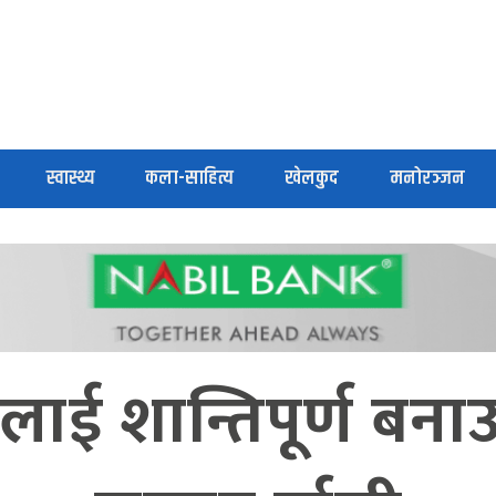
स्वास्थ्य
कला-साहित्य
खेलकुद
मनोरञ्जन
रालाई शान्तिपूर्ण बना