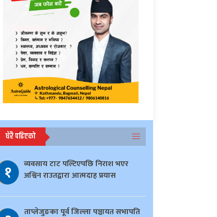
धेरै पढिएको
व्यवसाय टाट पल्टिएपछि निराश भएर
१
अश्विन राउतद्वारा आत्मदाह प्रयास
ताप्लेजुङका पूर्व जिल्ला पञ्चायत सभापति