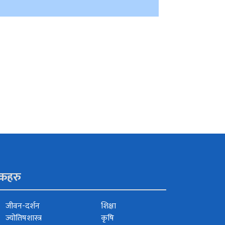
ंकहरु
जीवन-दर्शन
शिक्षा
ज्योतिषशास्त्र
कृषि