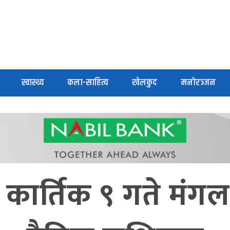
स्वास्थ्य
कला-साहित्य
खेलकुद
मनोरञ्जन
कार्तिक ९ गते मं