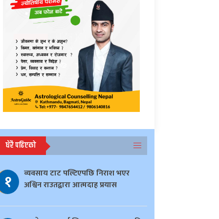
धेरै पढिएको
व्यवसाय टाट पल्टिएपछि निराश भएर
१
अश्विन राउतद्वारा आत्मदाह प्रयास