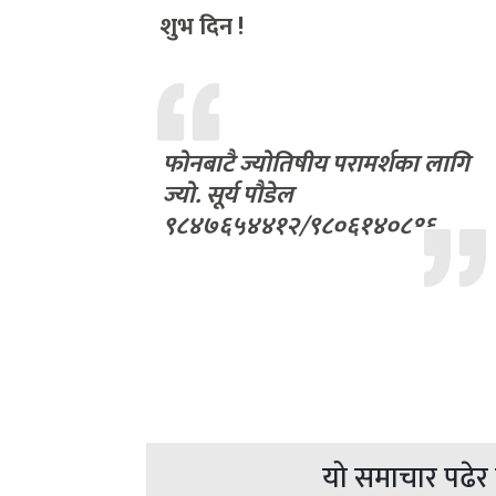
शुभ दिन !
फोनबाटै ज्योतिषीय परामर्शका लागि
ज्यो. सूर्य पौडेल
९८४७६५४४१२/९८०६१४०८१६
यो समाचार पढेर त