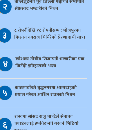
ताप्लेजुङका पूर्व जिल्ला पञ्चायत सभापति
२
श्रीप्रसाद भण्डारीको निधन
८ रोपनीदेखि १८ रोपनीसम्म : भोजपुरका
३
किसान नवराज घिमिरेको प्रेरणादायी यात्रा
काैशल्य गोत्रीय सिजापती भण्डारीका एक
४
जिउँदो इतिहासको अन्त्य
काठमाडौँको बुद्धनगरमा आत्मदाहको
५
प्रयास गरेका आश्विन राउतको निधन
रास्वपा सांसद राजु पाण्डेले सेनाका
६
क्याप्टेनलाई हप्कीदप्की गरेको भिडियो