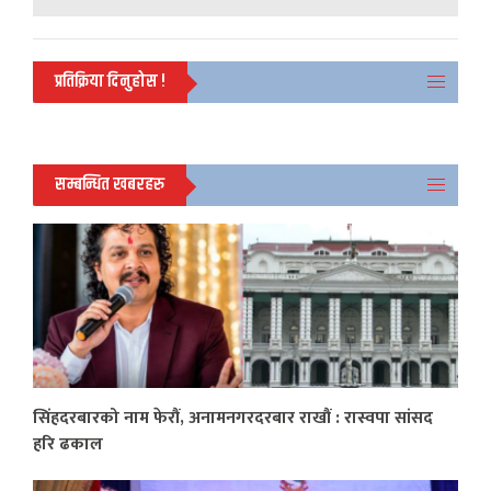
प्रतिक्रिया दिनुहोस !
सम्बन्धित खबरहरु
सिंहदरबारको नाम फेरौं, अनामनगरदरबार राखौं : रास्वपा सांसद
हरि ढकाल