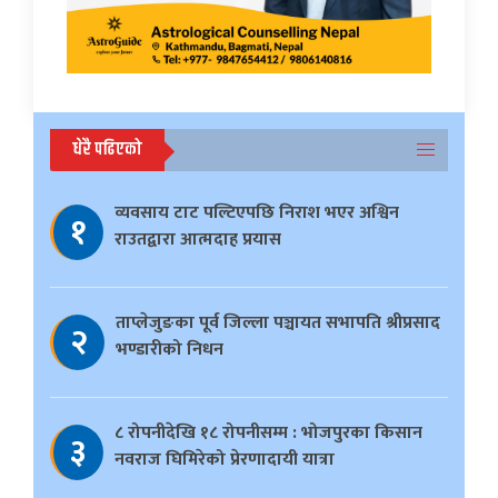
धेरै पढिएको
व्यवसाय टाट पल्टिएपछि निराश भएर अश्विन
१
राउतद्वारा आत्मदाह प्रयास
ताप्लेजुङका पूर्व जिल्ला पञ्चायत सभापति श्रीप्रसाद
२
भण्डारीको निधन
८ रोपनीदेखि १८ रोपनीसम्म : भोजपुरका किसान
३
नवराज घिमिरेको प्रेरणादायी यात्रा