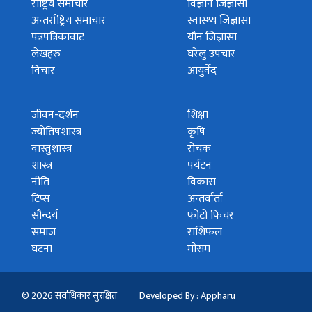
राष्ट्रिय समाचार
विज्ञान जिज्ञासा
अन्तर्राष्ट्रिय समाचार
स्वास्थ्य जिज्ञासा
पत्रपत्रिकावाट
यौन जिज्ञासा
लेखहरु
घरेलु उपचार
विचार
आयुर्वेद
जीवन-दर्शन
शिक्षा
ज्योतिषशास्त्र
कृषि
वास्तुशास्त्र
रोचक
शास्त्र
पर्यटन
नीति
विकास
टिप्स
अन्तर्वार्ता
सौन्दर्य
फोटो फिचर
समाज
राशिफल
घटना
मौसम
© 2026 सर्वाधिकार सुरक्षित
Developed By : Appharu