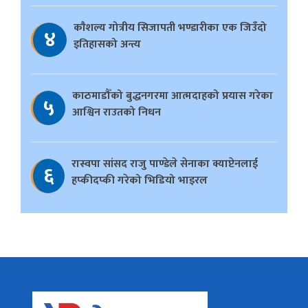
काैशल्य गोत्रीय सिजापती भण्डारीका एक जिउँदो
४
इतिहासको अन्त्य
काठमाडौँको बुद्धनगरमा आत्मदाहको प्रयास गरेका
५
आश्विन राउतको निधन
रास्वपा सांसद राजु पाण्डेले सेनाका क्याप्टेनलाई
६
हप्कीदप्की गरेको भिडियो भाइरल