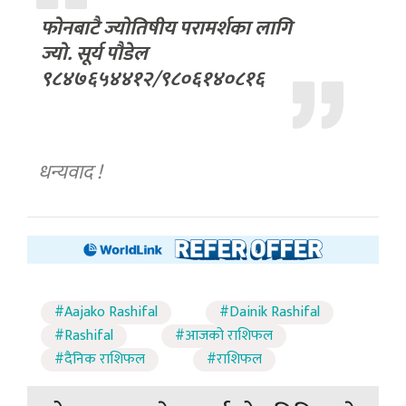
फोनबाटै ज्योतिषीय परामर्शका लागि
ज्यो. सूर्य पौडेल
९८४७६५४४१२/९८०६१४०८१६
धन्यवाद !
#Aajako Rashifal
#Dainik Rashifal
#Rashifal
#आजको राशिफल
#दैनिक राशिफल
#राशिफल