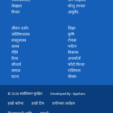
पत्रपत्रिकावाट
यौन जिज्ञासा
लेखहरु
घरेलु उपचार
विचार
आयुर्वेद
जीवन-दर्शन
शिक्षा
ज्योतिषशास्त्र
कृषि
वास्तुशास्त्र
रोचक
शास्त्र
पर्यटन
नीति
विकास
टिप्स
अन्तर्वार्ता
सौन्दर्य
फोटो फिचर
समाज
राशिफल
घटना
मौसम
© 2026 सर्वाधिकार सुरक्षित
Developed By : Appharu
हाम्रो बारेमा
हाम्रो टिम
प्रयोगका सर्तहरु