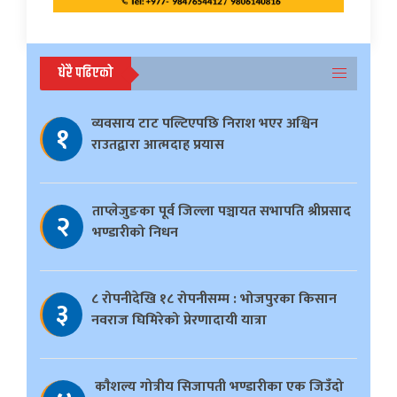
धेरै पढिएको
व्यवसाय टाट पल्टिएपछि निराश भएर अश्विन
१
राउतद्वारा आत्मदाह प्रयास
ताप्लेजुङका पूर्व जिल्ला पञ्चायत सभापति श्रीप्रसाद
२
भण्डारीको निधन
८ रोपनीदेखि १८ रोपनीसम्म : भोजपुरका किसान
३
नवराज घिमिरेको प्रेरणादायी यात्रा
काैशल्य गोत्रीय सिजापती भण्डारीका एक जिउँदो