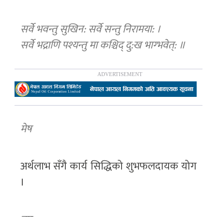
सर्वे भवन्तु सुखिन: सर्वे सन्तु निरामया: ।
सर्वे भद्राणि पश्यन्तु मा कश्चिद् दु:ख भाग्भवेत्: ॥
मेष
अर्थलाभ सँगै कार्य सिद्धिको शुभफलदायक योग
।