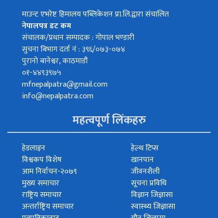
माउन्ट एभरेष्ट हिमालय पब्लिकेशन प्रा.लि.द्वारा संचालित
नेपालपत्र डट कम
संचालक/प्रधान सम्पादक : गोपाल भण्डारी
सुचना बिभाग दर्ता नं : ३९६/०७३-०७४
पुरानो बानेश्वर, काठमाडौं
०१-४४९३९७५
mfnepalpatra@gmail.com
info@nepalpatra.com
महत्वपूर्ण लिंकहरु
हेडलाइन
हेल्थ टिप्स
विश्वकप विशेष
खानपान
आम निर्वाचन-२०७९
जीवनशैली
मुख्य समाचार
सूचना प्रविधि
राष्ट्रिय समाचार
विज्ञान जिज्ञासा
अन्तर्राष्ट्रिय समाचार
स्वास्थ्य जिज्ञासा