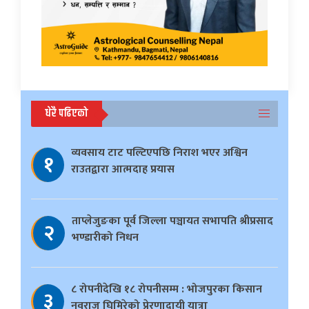
धेरै पढिएको
व्यवसाय टाट पल्टिएपछि निराश भएर अश्विन
१
राउतद्वारा आत्मदाह प्रयास
ताप्लेजुङका पूर्व जिल्ला पञ्चायत सभापति श्रीप्रसाद
२
भण्डारीको निधन
८ रोपनीदेखि १८ रोपनीसम्म : भोजपुरका किसान
३
नवराज घिमिरेको प्रेरणादायी यात्रा