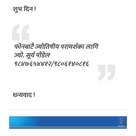
शुभ दिन !
फोनबाटै ज्योतिषीय परामर्शका लागि
ज्यो. सूर्य पौडेल
९८४७६५४४१२/९८०६१४०८१६
धन्यवाद !