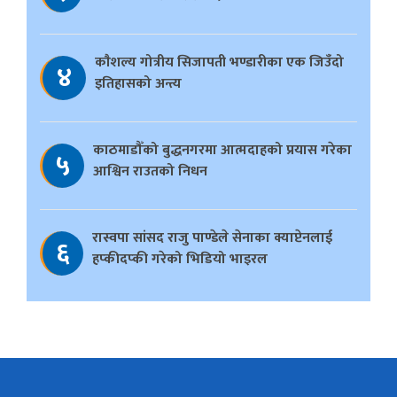
काैशल्य गोत्रीय सिजापती भण्डारीका एक जिउँदो
४
इतिहासको अन्त्य
काठमाडौँको बुद्धनगरमा आत्मदाहको प्रयास गरेका
५
आश्विन राउतको निधन
रास्वपा सांसद राजु पाण्डेले सेनाका क्याप्टेनलाई
६
हप्कीदप्की गरेको भिडियो भाइरल