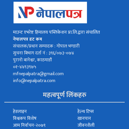
माउन्ट एभरेष्ट हिमालय पब्लिकेशन प्रा.लि.द्वारा संचालित
नेपालपत्र डट कम
संचालक/प्रधान सम्पादक : गोपाल भण्डारी
सुचना बिभाग दर्ता नं : ३९६/०७३-०७४
पुरानो बानेश्वर, काठमाडौं
०१-४४९३९७५
mfnepalpatra@gmail.com
info@nepalpatra.com
महत्वपूर्ण लिंकहरु
हेडलाइन
हेल्थ टिप्स
विश्वकप विशेष
खानपान
आम निर्वाचन-२०७९
जीवनशैली