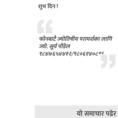
शुभ दिन !
फोनबाटै ज्योतिषीय परामर्शका लागि
ज्यो. सूर्य पौडेल
९८४७६५४४१२/९८०६१४०८१६
यो समाचार पढेर त