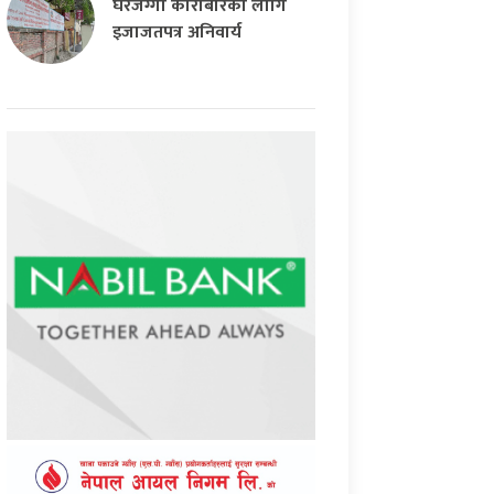
घरजग्गा कारोबारका लागि
इजाजतपत्र अनिवार्य