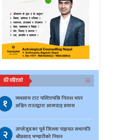
धेरै पढिएको
व्यवसाय टाट पल्टिएपछि निराश भएर
१
अश्विन राउतद्वारा आत्मदाह प्रयास
ताप्लेजुङका पूर्व जिल्ला पञ्चायत सभापति
२
श्रीप्रसाद भण्डारीको निधन