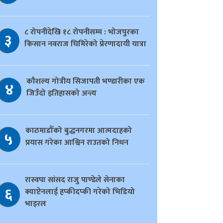
८ रोपनीदेखि १८ रोपनीसम्म : भोजपुरका
३
किसान नवराज घिमिरेको प्रेरणादायी यात्रा
काैशल्य गोत्रीय सिजापती भण्डारीका एक
४
जिउँदो इतिहासको अन्त्य
काठमाडौँको बुद्धनगरमा आत्मदाहको
५
प्रयास गरेका आश्विन राउतको निधन
रास्वपा सांसद राजु पाण्डेले सेनाका
६
क्याप्टेनलाई हप्कीदप्की गरेको भिडियो
भाइरल