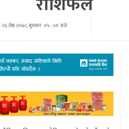
राशिफल
: २६ जेष्ठ २०७८, बुधबार ०५ : ०१ बजे