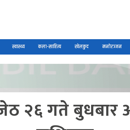
स्वास्थ्य
कला-साहित्य
खेलकुद
मनोरञ्जन
ेठ २६ गते बुधबार