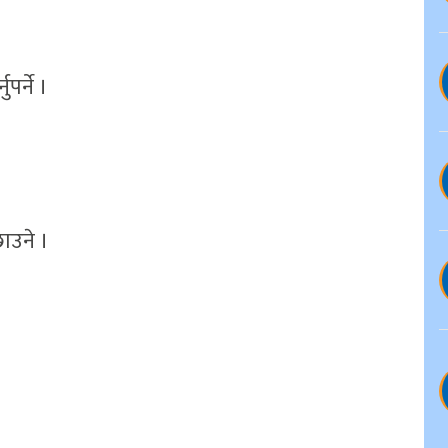
पर्ने ।
ाउने ।