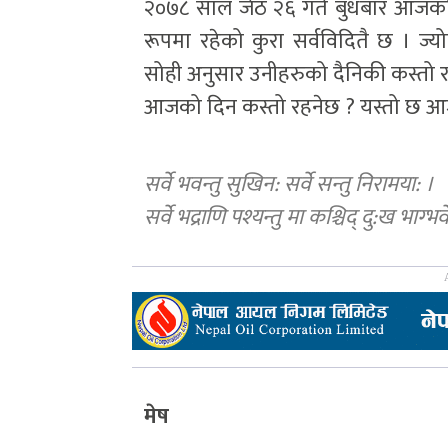
२०७८ साल जेठ २६ गते बुधबार आजको 
रूपमा रहेको कुरा सर्वविदितै छ । ज्य
सोही अनुसार उनीहरुको दैनिकी कस्तो र
आजको दिन कस्तो रहनेछ ? यस्तो छ 
सर्वे भवन्तु सुखिन: सर्वे सन्तु निरामया: ।
सर्वे भद्राणि पश्यन्तु मा कश्चिद् दु:ख भाग्भव
मेष