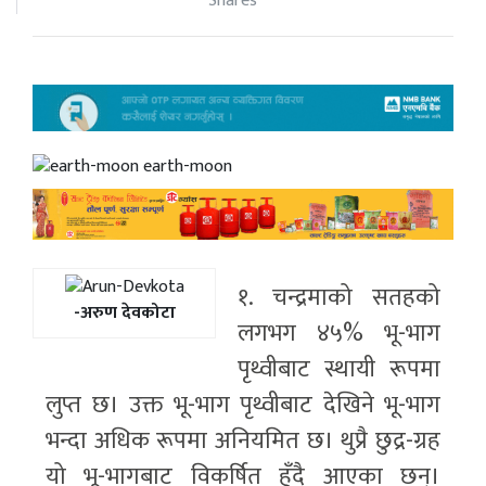
Shares
earth-moon
१. चन्द्रमाको सतहको
-अरुण देवकोटा
लगभग ४५% भू-भाग
पृथ्वीबाट स्थायी रूपमा
लुप्त छ। उक्त भू-भाग पृथ्वीबाट देखिने भू-भाग
भन्दा अधिक रूपमा अनियमित छ। थुप्रै छुद्र-ग्रह
यो भू-भागबाट विकर्षित हुँदै आएका छन्।