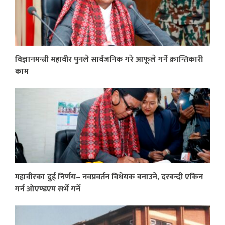
विज्ञानमन्त्री महावीर पुनले सार्वजनिक गरे आफूले गर्ने क्रान्तिकारी
काम
महावीरका दुई निर्णय– नवप्रवर्तन विधेयक बनाउने, दरबन्दी एकिन
गर्न ओएण्डएम सर्भे गर्ने