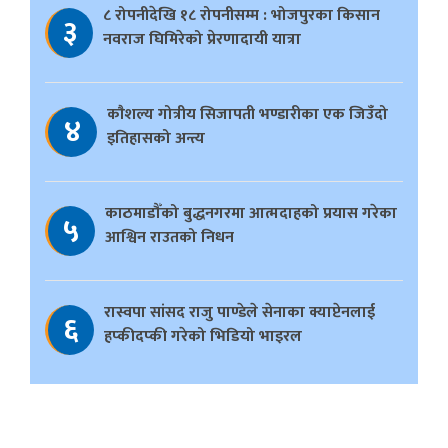
८ रोपनीदेखि १८ रोपनीसम्म : भोजपुरका किसान
३
नवराज घिमिरेको प्रेरणादायी यात्रा
काैशल्य गोत्रीय सिजापती भण्डारीका एक जिउँदो
४
इतिहासको अन्त्य
काठमाडौँको बुद्धनगरमा आत्मदाहको प्रयास गरेका
५
आश्विन राउतको निधन
रास्वपा सांसद राजु पाण्डेले सेनाका क्याप्टेनलाई
६
हप्कीदप्की गरेको भिडियो भाइरल