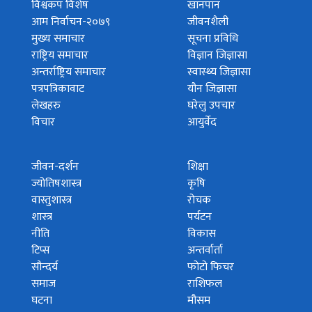
विश्वकप विशेष
खानपान
आम निर्वाचन-२०७९
जीवनशैली
मुख्य समाचार
सूचना प्रविधि
राष्ट्रिय समाचार
विज्ञान जिज्ञासा
अन्तर्राष्ट्रिय समाचार
स्वास्थ्य जिज्ञासा
पत्रपत्रिकावाट
यौन जिज्ञासा
लेखहरु
घरेलु उपचार
विचार
आयुर्वेद
जीवन-दर्शन
शिक्षा
ज्योतिषशास्त्र
कृषि
वास्तुशास्त्र
रोचक
शास्त्र
पर्यटन
नीति
विकास
टिप्स
अन्तर्वार्ता
सौन्दर्य
फोटो फिचर
समाज
राशिफल
घटना
मौसम