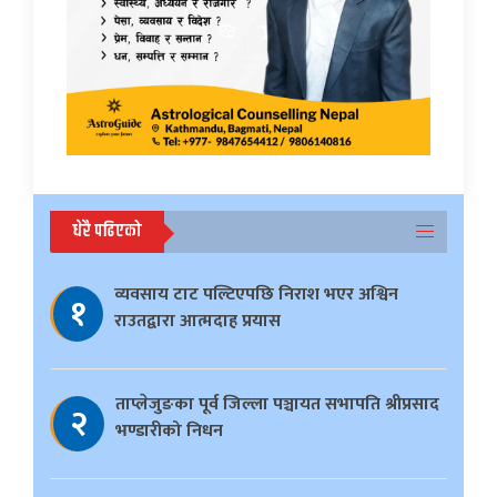
धेरै पढिएको
व्यवसाय टाट पल्टिएपछि निराश भएर अश्विन
१
राउतद्वारा आत्मदाह प्रयास
ताप्लेजुङका पूर्व जिल्ला पञ्चायत सभापति श्रीप्रसाद
२
भण्डारीको निधन