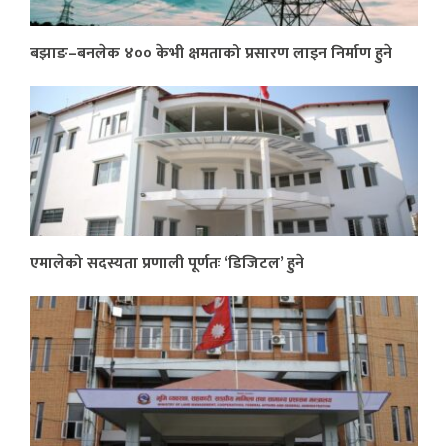
बझाङ–बनलेक ४०० केभी क्षमताको प्रसारण लाइन निर्माण हुने
एमालेको सदस्यता प्रणाली पूर्णतः ‘डिजिटल’ हुने