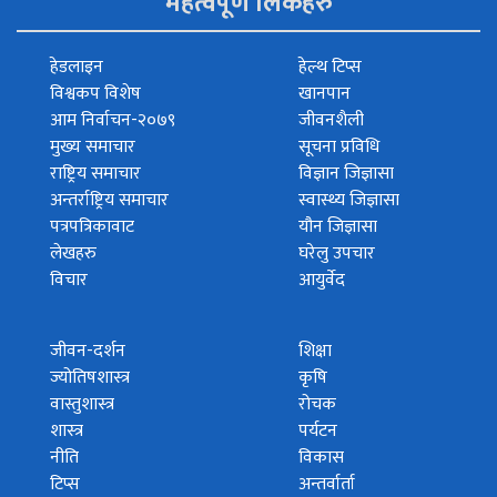
महत्वपूर्ण लिंकहरु
हेडलाइन
हेल्थ टिप्स
विश्वकप विशेष
खानपान
आम निर्वाचन-२०७९
जीवनशैली
मुख्य समाचार
सूचना प्रविधि
राष्ट्रिय समाचार
विज्ञान जिज्ञासा
अन्तर्राष्ट्रिय समाचार
स्वास्थ्य जिज्ञासा
पत्रपत्रिकावाट
यौन जिज्ञासा
लेखहरु
घरेलु उपचार
विचार
आयुर्वेद
जीवन-दर्शन
शिक्षा
ज्योतिषशास्त्र
कृषि
वास्तुशास्त्र
रोचक
शास्त्र
पर्यटन
नीति
विकास
टिप्स
अन्तर्वार्ता