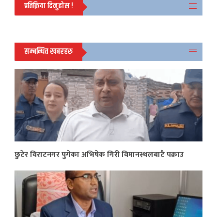
प्रतिक्रिया दिनुहोस !
सम्बन्धित खबरहरु
छुटेर विराटनगर पुगेका अभिषेक गिरी विमानस्थलबाटै पक्राउ