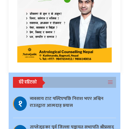
धेरै पढिएको
व्यवसाय टाट पल्टिएपछि निराश भएर अश्विन
१
राउतद्वारा आत्मदाह प्रयास
ताप्लेजुङका पूर्व जिल्ला पञ्चायत सभापति श्रीप्रसाद