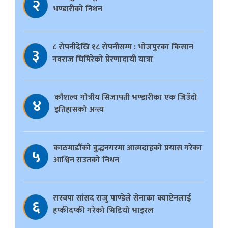
२
भण्डारीको निधन
८ रोपनीदेखि १८ रोपनीसम्म : भोजपुरका किसान
३
नवराज घिमिरेको प्रेरणादायी यात्रा
काैशल्य गोत्रीय सिजापती भण्डारीका एक जिउँदो
४
इतिहासको अन्त्य
काठमाडौँको बुद्धनगरमा आत्मदाहको प्रयास गरेका
५
आश्विन राउतको निधन
रास्वपा सांसद राजु पाण्डेले सेनाका क्याप्टेनलाई
६
हप्कीदप्की गरेको भिडियो भाइरल