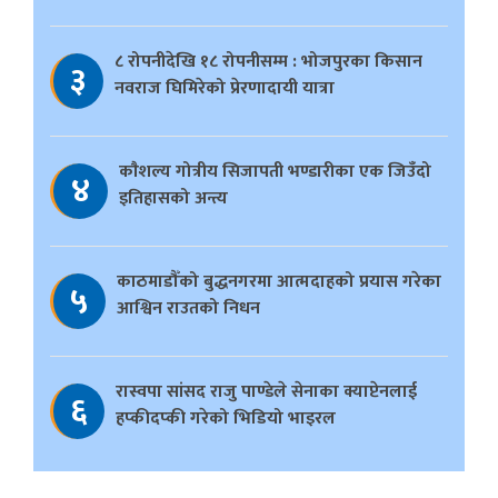
८ रोपनीदेखि १८ रोपनीसम्म : भोजपुरका किसान
३
नवराज घिमिरेको प्रेरणादायी यात्रा
काैशल्य गोत्रीय सिजापती भण्डारीका एक जिउँदो
४
इतिहासको अन्त्य
काठमाडौँको बुद्धनगरमा आत्मदाहको प्रयास गरेका
५
आश्विन राउतको निधन
रास्वपा सांसद राजु पाण्डेले सेनाका क्याप्टेनलाई
६
हप्कीदप्की गरेको भिडियो भाइरल