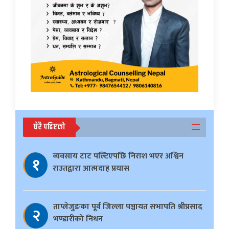
धेरै पढिएको
व्यवसाय टाट पल्टिएपछि निराश भएर अश्विन
१
राउतद्वारा आत्मदाह प्रयास
ताप्लेजुङका पूर्व जिल्ला पञ्चायत सभापति श्रीप्रसाद
२
भण्डारीको निधन