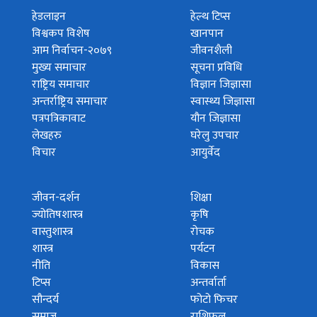
हेडलाइन
हेल्थ टिप्स
विश्वकप विशेष
खानपान
आम निर्वाचन-२०७९
जीवनशैली
मुख्य समाचार
सूचना प्रविधि
राष्ट्रिय समाचार
विज्ञान जिज्ञासा
अन्तर्राष्ट्रिय समाचार
स्वास्थ्य जिज्ञासा
पत्रपत्रिकावाट
यौन जिज्ञासा
लेखहरु
घरेलु उपचार
विचार
आयुर्वेद
जीवन-दर्शन
शिक्षा
ज्योतिषशास्त्र
कृषि
वास्तुशास्त्र
रोचक
शास्त्र
पर्यटन
नीति
विकास
टिप्स
अन्तर्वार्ता
सौन्दर्य
फोटो फिचर
समाज
राशिफल