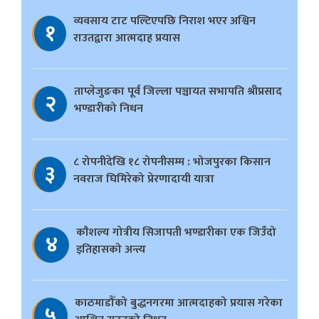
व्यवसाय टाट पल्टिएपछि निराश भएर अश्विन
१
राउतद्वारा आत्मदाह प्रयास
ताप्लेजुङका पूर्व जिल्ला पञ्चायत सभापति श्रीप्रसाद
२
भण्डारीको निधन
८ रोपनीदेखि १८ रोपनीसम्म : भोजपुरका किसान
३
नवराज घिमिरेको प्रेरणादायी यात्रा
काैशल्य गोत्रीय सिजापती भण्डारीका एक जिउँदो
४
इतिहासको अन्त्य
काठमाडौँको बुद्धनगरमा आत्मदाहको प्रयास गरेका
५