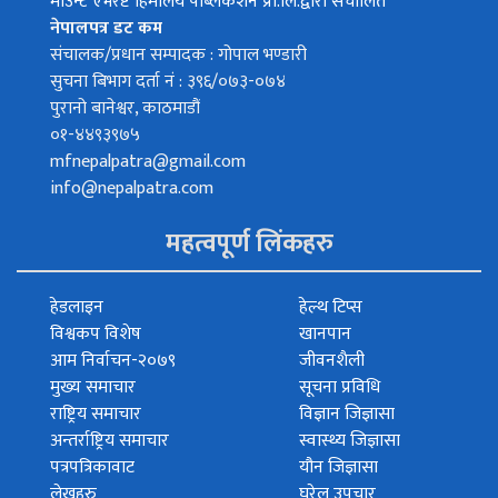
माउन्ट एभरेष्ट हिमालय पब्लिकेशन प्रा.लि.द्वारा संचालित
नेपालपत्र डट कम
संचालक/प्रधान सम्पादक : गोपाल भण्डारी
सुचना बिभाग दर्ता नं : ३९६/०७३-०७४
पुरानो बानेश्वर, काठमाडौं
०१-४४९३९७५
mfnepalpatra@gmail.com
info@nepalpatra.com
महत्वपूर्ण लिंकहरु
हेडलाइन
हेल्थ टिप्स
विश्वकप विशेष
खानपान
आम निर्वाचन-२०७९
जीवनशैली
मुख्य समाचार
सूचना प्रविधि
राष्ट्रिय समाचार
विज्ञान जिज्ञासा
अन्तर्राष्ट्रिय समाचार
स्वास्थ्य जिज्ञासा
पत्रपत्रिकावाट
यौन जिज्ञासा
लेखहरु
घरेलु उपचार