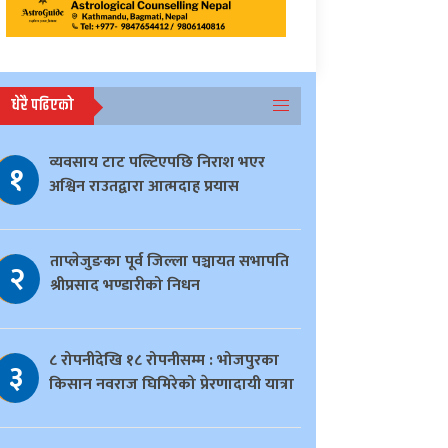
धेरै पढिएको
व्यवसाय टाट पल्टिएपछि निराश भएर
१
अश्विन राउतद्वारा आत्मदाह प्रयास
ताप्लेजुङका पूर्व जिल्ला पञ्चायत सभापति
२
श्रीप्रसाद भण्डारीको निधन
८ रोपनीदेखि १८ रोपनीसम्म : भोजपुरका
३
किसान नवराज घिमिरेको प्रेरणादायी यात्रा