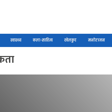
स्वास्थ्य
कला-साहित्य
खेलकुद
मनोरञ्जन
 एकता