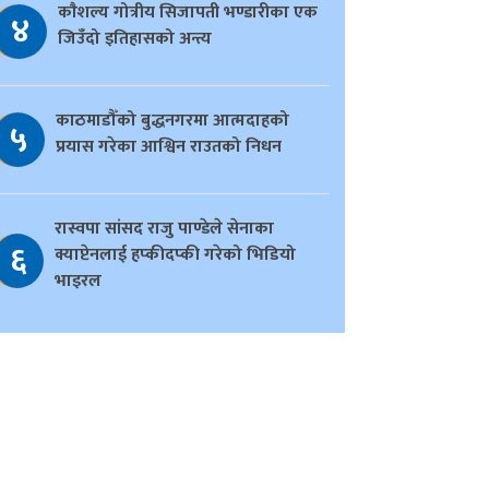
काैशल्य गोत्रीय सिजापती भण्डारीका एक
४
जिउँदो इतिहासको अन्त्य
काठमाडौँको बुद्धनगरमा आत्मदाहको
५
प्रयास गरेका आश्विन राउतको निधन
रास्वपा सांसद राजु पाण्डेले सेनाका
६
क्याप्टेनलाई हप्कीदप्की गरेको भिडियो
भाइरल