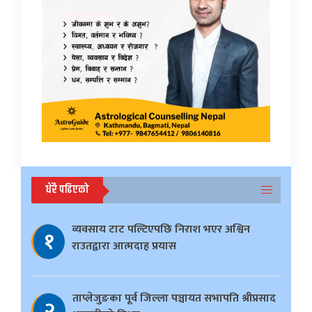
धेरै पढिएको
व्यवसाय टाट पल्टिएपछि निराश भएर अश्विन
१
राउतद्वारा आत्मदाह प्रयास
ताप्लेजुङका पूर्व जिल्ला पञ्चायत सभापति श्रीप्रसाद
२