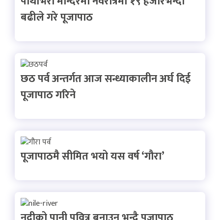
पाथीभरा मन्दिरमा नवरात्रमा १९ हजारभन्दा
बढीले गरे पूजापाठ
छठ पर्व अन्तर्गत आज सन्ध्याकालीन अर्घ दिई
पूजापाठ गरिने
पूजापाठमै सीमित भयो यस वर्ष ‘गौरा’
नदीको पानी पवित्र बनाउन भन्दै पूजापाठ