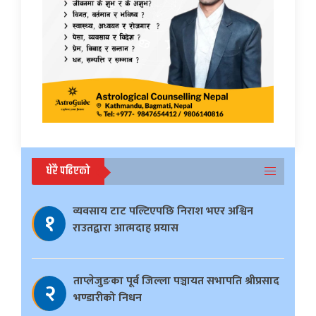
धेरै पढिएको
व्यवसाय टाट पल्टिएपछि निराश भएर अश्विन
१
राउतद्वारा आत्मदाह प्रयास
ताप्लेजुङका पूर्व जिल्ला पञ्चायत सभापति श्रीप्रसाद
२
भण्डारीको निधन