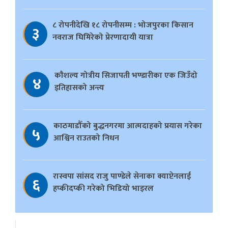
८ रोपनीदेखि १८ रोपनीसम्म : भोजपुरका किसान
३
नवराज घिमिरेको प्रेरणादायी यात्रा
काैशल्य गोत्रीय सिजापती भण्डारीका एक जिउँदो
४
इतिहासको अन्त्य
काठमाडौँको बुद्धनगरमा आत्मदाहको प्रयास गरेका
५
आश्विन राउतको निधन
रास्वपा सांसद राजु पाण्डेले सेनाका क्याप्टेनलाई
६
हप्कीदप्की गरेको भिडियो भाइरल