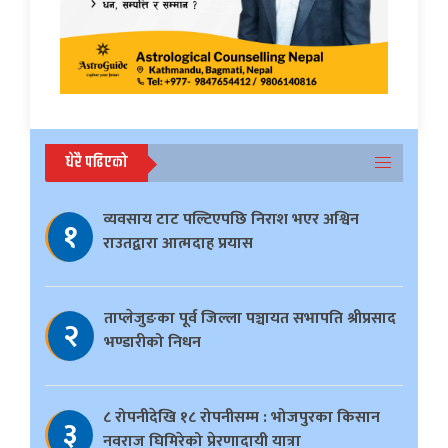
धेरै पढिएको
व्यवसाय टाट पल्टिएपछि निराश भएर अश्विन
१
राउतद्वारा आत्मदाह प्रयास
ताप्लेजुङका पूर्व जिल्ला पञ्चायत सभापति श्रीप्रसाद
२
भण्डारीको निधन
८ रोपनीदेखि १८ रोपनीसम्म : भोजपुरका किसान
३
नवराज घिमिरेको प्रेरणादायी यात्रा