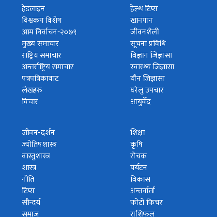
हेडलाइन
हेल्थ टिप्स
विश्वकप विशेष
खानपान
आम निर्वाचन-२०७९
जीवनशैली
मुख्य समाचार
सूचना प्रविधि
राष्ट्रिय समाचार
विज्ञान जिज्ञासा
अन्तर्राष्ट्रिय समाचार
स्वास्थ्य जिज्ञासा
पत्रपत्रिकावाट
यौन जिज्ञासा
लेखहरु
घरेलु उपचार
विचार
आयुर्वेद
जीवन-दर्शन
शिक्षा
ज्योतिषशास्त्र
कृषि
वास्तुशास्त्र
रोचक
शास्त्र
पर्यटन
नीति
विकास
टिप्स
अन्तर्वार्ता
सौन्दर्य
फोटो फिचर
समाज
राशिफल