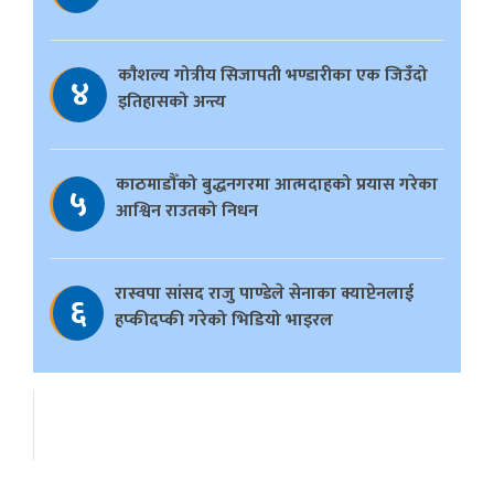
काैशल्य गोत्रीय सिजापती भण्डारीका एक जिउँदो
४
इतिहासको अन्त्य
काठमाडौँको बुद्धनगरमा आत्मदाहको प्रयास गरेका
५
आश्विन राउतको निधन
रास्वपा सांसद राजु पाण्डेले सेनाका क्याप्टेनलाई
६
हप्कीदप्की गरेको भिडियो भाइरल