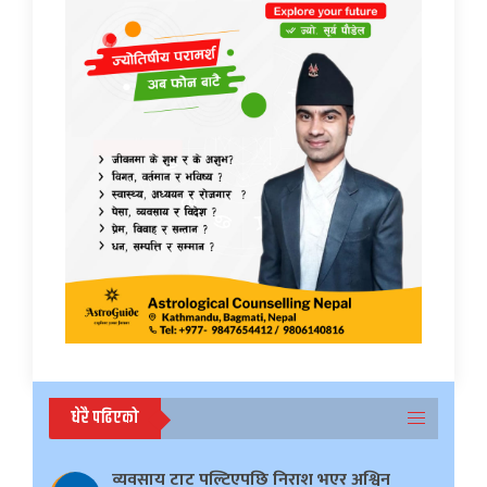
धेरै पढिएको
व्यवसाय टाट पल्टिएपछि निराश भएर अश्विन