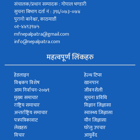
संचालक/प्रधान सम्पादक : गोपाल भण्डारी
सुचना बिभाग दर्ता नं : ३९६/०७३-०७४
पुरानो बानेश्वर, काठमाडौं
०१-४४९३९७५
mfnepalpatra@gmail.com
info@nepalpatra.com
महत्वपूर्ण लिंकहरु
हेडलाइन
हेल्थ टिप्स
विश्वकप विशेष
खानपान
आम निर्वाचन-२०७९
जीवनशैली
मुख्य समाचार
सूचना प्रविधि
राष्ट्रिय समाचार
विज्ञान जिज्ञासा
अन्तर्राष्ट्रिय समाचार
स्वास्थ्य जिज्ञासा
पत्रपत्रिकावाट
यौन जिज्ञासा
लेखहरु
घरेलु उपचार
विचार
आयुर्वेद