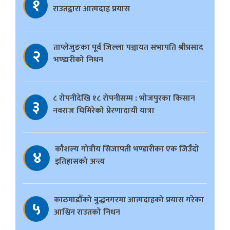
१
राउतद्वारा आत्मदाह प्रयास
ताप्लेजुङका पूर्व जिल्ला पञ्चायत सभापति श्रीप्रसाद
२
भण्डारीको निधन
८ रोपनीदेखि १८ रोपनीसम्म : भोजपुरका किसान
३
नवराज घिमिरेको प्रेरणादायी यात्रा
काैशल्य गोत्रीय सिजापती भण्डारीका एक जिउँदो
४
इतिहासको अन्त्य
काठमाडौँको बुद्धनगरमा आत्मदाहको प्रयास गरेका
५
आश्विन राउतको निधन