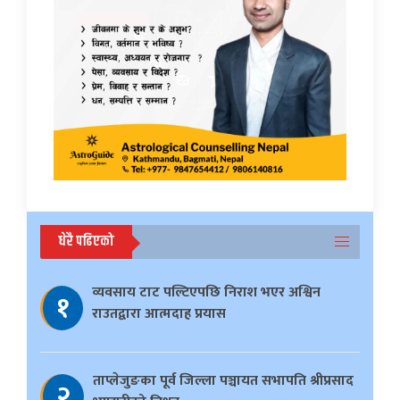
धेरै पढिएको
व्यवसाय टाट पल्टिएपछि निराश भएर अश्विन
१
राउतद्वारा आत्मदाह प्रयास
ताप्लेजुङका पूर्व जिल्ला पञ्चायत सभापति श्रीप्रसाद
२