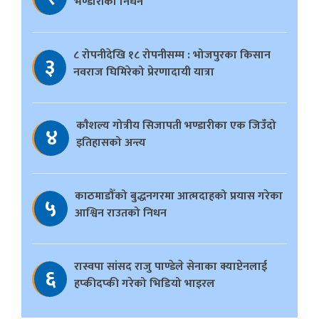
भण्डारीको निधन
८ रोपनीदेखि १८ रोपनीसम्म : भोजपुरका किसान
३
नवराज घिमिरेको प्रेरणादायी यात्रा
काैशल्य गोत्रीय सिजापती भण्डारीका एक जिउँदो
४
इतिहासको अन्त्य
काठमाडौँको बुद्धनगरमा आत्मदाहको प्रयास गरेका
५
आश्विन राउतको निधन
रास्वपा सांसद राजु पाण्डेले सेनाका क्याप्टेनलाई
६
हप्कीदप्की गरेको भिडियो भाइरल