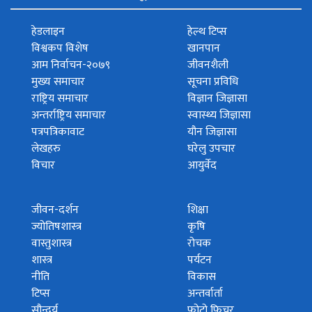
हेडलाइन
हेल्थ टिप्स
विश्वकप विशेष
खानपान
आम निर्वाचन-२०७९
जीवनशैली
मुख्य समाचार
सूचना प्रविधि
राष्ट्रिय समाचार
विज्ञान जिज्ञासा
अन्तर्राष्ट्रिय समाचार
स्वास्थ्य जिज्ञासा
पत्रपत्रिकावाट
यौन जिज्ञासा
लेखहरु
घरेलु उपचार
विचार
आयुर्वेद
जीवन-दर्शन
शिक्षा
ज्योतिषशास्त्र
कृषि
वास्तुशास्त्र
रोचक
शास्त्र
पर्यटन
नीति
विकास
टिप्स
अन्तर्वार्ता
सौन्दर्य
फोटो फिचर