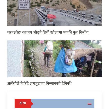
घरपझोङ चक्रपथ जोड्ने ठिनी खोलामा पक्की पुल निर्माण
अलैँचीले फेरिँदै लमजुङका किसानको दैनिकी
ताजा