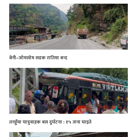
बेनी–जोमसोम सडक रातिमा बन्द
तनहुँमा यात्रुवाहक बस दुर्घटना : १५ जना घाइते