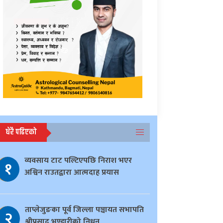
धेरै पढिएको
व्यवसाय टाट पल्टिएपछि निराश भएर
१
अश्विन राउतद्वारा आत्मदाह प्रयास
ताप्लेजुङका पूर्व जिल्ला पञ्चायत सभापति
२
श्रीप्रसाद भण्डारीको निधन