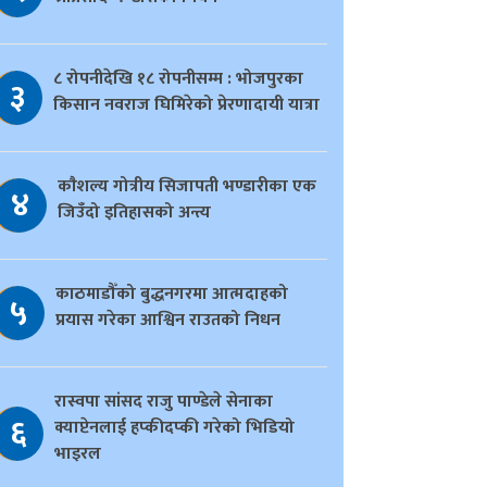
८ रोपनीदेखि १८ रोपनीसम्म : भोजपुरका
३
किसान नवराज घिमिरेको प्रेरणादायी यात्रा
काैशल्य गोत्रीय सिजापती भण्डारीका एक
४
जिउँदो इतिहासको अन्त्य
काठमाडौँको बुद्धनगरमा आत्मदाहको
५
प्रयास गरेका आश्विन राउतको निधन
रास्वपा सांसद राजु पाण्डेले सेनाका
६
क्याप्टेनलाई हप्कीदप्की गरेको भिडियो
भाइरल