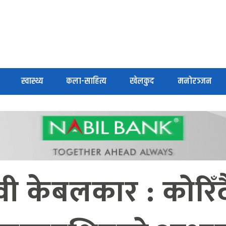
स्वास्थ्य
कला-साहित्य
खेलकुद
मनोरञ्जन
ी केबलकार : कोरिँद